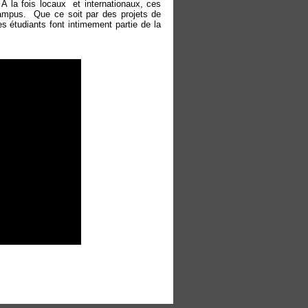
la fois locaux et internationaux, ces
 campus. Que ce soit par des projets de
es étudiants font intimement partie de la