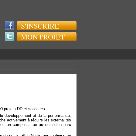
S'INSCRIRE
MON PROJET
0 projets DD et solidaires
du développement et de la performance,
he activement à réduire les externalités
avec un campus situé au sein d’un parc
n de notre «Plan Vert», qui se divise en