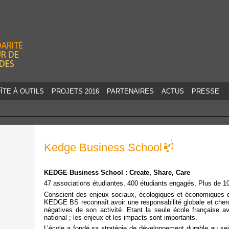
Jump to navigation
ÎTE À OUTILS
PROJETS 2016
PARTENAIRES
ACTUS
PRESSE
Kedge Business School
KEDGE Business School : Create, Share, Care
47 associations étudiantes, 400 étudiants engagés, Plus de 10
Conscient des enjeux sociaux, écologiques et économiques 
KEDGE BS reconnaît avoir une responsabilité globale et cherc
négatives de son activité. Etant la seule école française 
national ; les enjeux et les impacts sont importants.
L’école a fondé sa stratégie de développement durable au sei