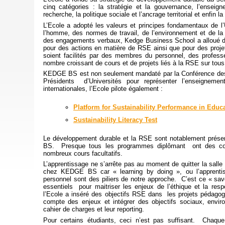
cinq catégories : la stratégie et la gouvernance, l’enseign
recherche, la politique sociale et l’ancrage territorial et enfin 
L’Ecole a adopté les valeurs et principes fondamentaux de 
l’homme, des normes de travail, de l’environnement et de la l
des engagements verbaux, Kedge Business School a alloué de
pour des actions en matière de RSE ainsi que pour des projet
soient facilités par des membres du personnel, des profess
nombre croissant de cours et de projets liés à la RSE sur to
KEDGE BS est non seulement mandaté par la Conférence des
Présidents d’Universités pour représenter l’enseignemen
internationales, l’Ecole pilote également :
Platform for Sustainability Performance in Educ
Sustainability Literacy Test
Le développement durable et la RSE sont notablement prése
BS. Presque tous les programmes diplômant ont des cour
nombreux cours facultatifs.
L’apprentissage ne s’arrête pas au moment de quitter la salle
chez KEDGE BS car « learning by doing », ou l’apprentis
personnel sont des piliers de notre approche. C’est ce « savo
essentiels pour maitriser les enjeux de l’éthique et la resp
l’Ecole a inséré des objectifs RSE dans les projets pédagogi
compte des enjeux et intégrer des objectifs sociaux, envi
cahier de charges et leur reporting.
Pour certains étudiants, ceci n’est pas suffisant. Chaq