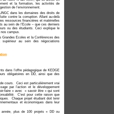
ement et la formation, les activités de
la gestion de l’environnement.
l’UNGC dans les domaines des droits de
utte contre la corruption. Allant au-delà
s ressources financières et matérielles
s au sein de l’Ecole – que ces derniers
eurs ou des étudiants. Ceci explique le
us nos campus.
 Grandes Ecoles et la Conférences des
t supérieur au sein des négociations
ation
nts dans l’offre pédagogique de KEDGE
s obligatoires en DD, ainsi que des
 de cours. Ceci est particulièrement vrai
sage par l’action et le développement
ir-faire » avec « savoir être » qui sont
onsabilité. C’est pour cette raison que
ques. Chaque projet étudiant doit tenir
ronnementaux et économiques dans leur
ue année, plus de 100 projets « DD ou