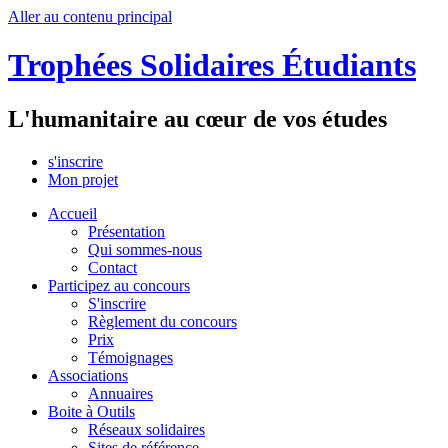
Aller au contenu principal
Trophées Solidaires Étudiants
L'humanitaire au cœur de vos études
s'inscrire
Mon projet
Accueil
Présentation
Qui sommes-nous
Contact
Participez au concours
S'inscrire
Règlement du concours
Prix
Témoignages
Associations
Annuaires
Boite à Outils
Réseaux solidaires
Sites de référence