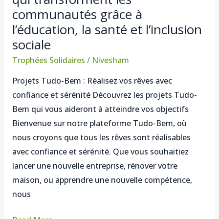
communautés grâce à
projets
Tudo-
l’éducation, la santé et l’inclusion
Bem
sociale
qui
Trophées Solidaires
/
Nivesham
transforment
Projets Tudo-Bem : Réalisez vos rêves avec
les
confiance et sérénité Découvrez les projets Tudo-
communautés
Bem qui vous aideront à atteindre vos objectifs
grâce
Bienvenue sur notre plateforme Tudo-Bem, où
à
nous croyons que tous les rêves sont réalisables
l’éducation,
avec confiance et sérénité. Que vous souhaitiez
la
lancer une nouvelle entreprise, rénover votre
santé
maison, ou apprendre une nouvelle compétence,
et
nous
l’inclusion
sociale