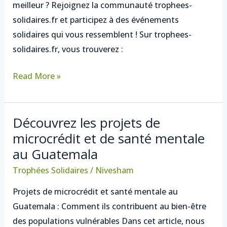
meilleur ? Rejoignez la communauté trophees-
solidaires
solidaires.fr et participez à des événements
solidaires qui vous ressemblent ! Sur trophees-
solidaires.fr, vous trouverez :
Read More »
Découvrez les projets de
Découvrez
microcrédit et de santé mentale
les
au Guatemala
projets
de
Trophées Solidaires
/
Nivesham
microcrédit
Projets de microcrédit et santé mentale au
et
Guatemala : Comment ils contribuent au bien-être
de
des populations vulnérables Dans cet article, nous
santé