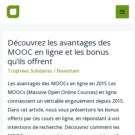
Skip
Post
MAI
to
pagination
ME
content
Découvrez les avantages des
Découvrez
MOOC en ligne et les bonus
les
qu’ils offrent
avantages
des
Trophées Solidaires
/
Nivesham
MOOC
Les avantages des MOOCs en ligne en 2015 Les
en
MOOCs (Massive Open Online Courses) en ligne
ligne
connaissent un véritable engouement depuis 2015.
et
Dans cet article, nous vous présentons les bonus
les
offerts par ces cours en ligne, en répondant à vos
bonus
intentions de recherche. Découvrez comment les
qu’ils