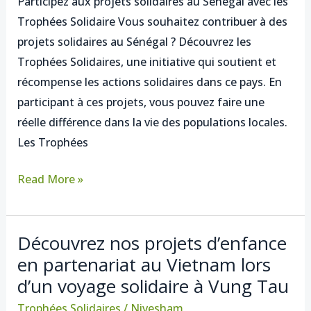
Participez aux projets solidaires au Sénégal avec les
Sénégal
Trophées Solidaire Vous souhaitez contribuer à des
avec
projets solidaires au Sénégal ? Découvrez les
les
Trophées Solidaires, une initiative qui soutient et
Trophées
récompense les actions solidaires dans ce pays. En
Solidaires
participant à ces projets, vous pouvez faire une
réelle différence dans la vie des populations locales.
Les Trophées
Read More »
Découvrez nos projets d’enfance
Découvrez
en partenariat au Vietnam lors
nos
d’un voyage solidaire à Vung Tau
projets
d’enfance
Trophées Solidaires
/
Nivesham