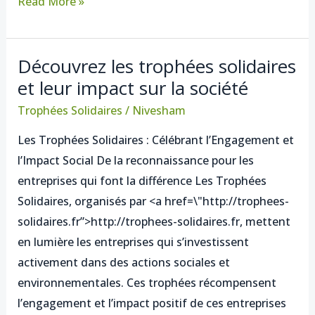
Read More »
Découvrez les trophées solidaires
Découvrez
et leur impact sur la société
les
trophées
Trophées Solidaires
/
Nivesham
solidaires
Les Trophées Solidaires : Célébrant l’Engagement et
et
l’Impact Social De la reconnaissance pour les
leur
entreprises qui font la différence Les Trophées
impact
Solidaires, organisés par <a href=\"http://trophees-
sur
solidaires.fr”>http://trophees-solidaires.fr, mettent
la
en lumière les entreprises qui s’investissent
société
activement dans des actions sociales et
environnementales. Ces trophées récompensent
l’engagement et l’impact positif de ces entreprises