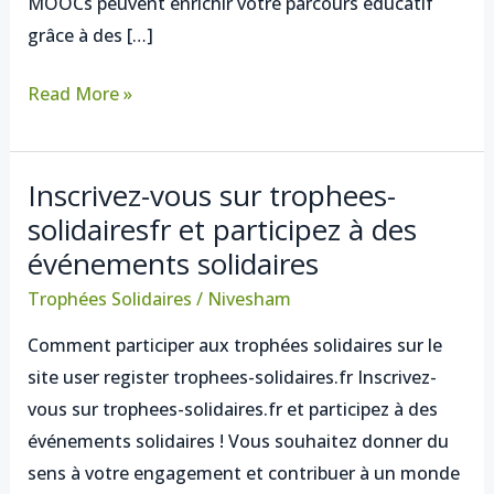
MOOCs peuvent enrichir votre parcours éducatif
offrent
grâce à des […]
Read More »
Inscrivez-vous sur trophees-
Inscrivez-
solidairesfr et participez à des
vous
événements solidaires
sur
trophees-
Trophées Solidaires
/
Nivesham
solidairesfr
Comment participer aux trophées solidaires sur le
et
site user register trophees-solidaires.fr Inscrivez-
participez
vous sur trophees-solidaires.fr et participez à des
à
événements solidaires ! Vous souhaitez donner du
des
sens à votre engagement et contribuer à un monde
événements