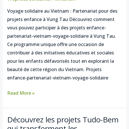
en
Voyage solidaire au Vietnam : Partenariat pour des
partenariat
projets enfance à Vung Tau Découvrez comment
au
vous pouvez participer à des projets enfance-
Vietnam
partenariat-vietnam-voyage-solidaire à Vung Tau.
lors
Ce programme unique offre une occasion de
d’un
contribuer à des initiatives éducatives et sociales
voyage
pour les enfants défavorisés tout en explorant la
solidaire
beauté de cette région du Vietnam. Projets
à
enfance-partenariat-vietnam-voyage-solidaire
Vung
Tau
Read More »
Découvrez les projets Tudo-Bem
Découvrez
qui transforment les
les