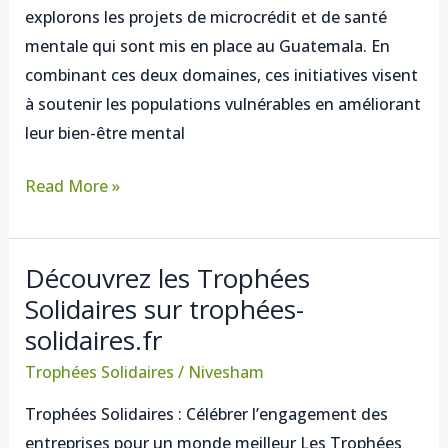
explorons les projets de microcrédit et de santé
mentale
mentale qui sont mis en place au Guatemala. En
au
combinant ces deux domaines, ces initiatives visent
Guatemala
à soutenir les populations vulnérables en améliorant
leur bien-être mental
Read More »
Découvrez les Trophées
Découvrez
Solidaires sur trophées-
les
solidaires.fr
Trophées
Solidaires
Trophées Solidaires
/
Nivesham
sur
Trophées Solidaires : Célébrer l’engagement des
trophées-
entreprises pour un monde meilleur Les Trophées