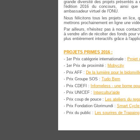
grande diversité des projets présentés a 
l'édition 2016 du concours, ainsi qu
ambassadeur virtuel de l'ONU.
Nous félicitons tous les projets en lice,
mettrons prochainement en ligne une vidé
Par ailleurs, n'hésitez pas à nous contac
à vendre afin de récolter des fonds pour v
plus entièrement interactifs grâce à l'appl
PROJETS PRIMES 2016 :
- 1er Prix catégorie internationale :
Projet 
- 1er Prix de proximité :
Mobycity
- Prix AFF :
De la lumière pour le bidonvil
- Prix Groupe SOS :
Tudo Bem
- Prix CDEFI :
Infomeless - une borne pou
- Prix UNICEF :
Intercultur'aide
- Prix coup de pouce :
Les ateliers du re
- Prix Fondation Glorimundi :
Smart Cycle -
- Prix du public :
Les sourires de Trapaing