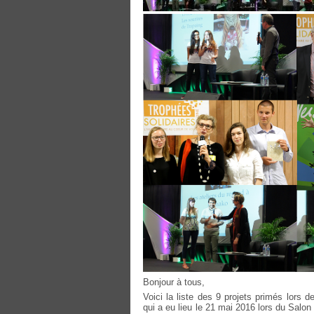
Bonjour à tous,
Voici la liste des 9 projets primés lors 
qui a eu lieu le 21 mai 2016 lors du Salon