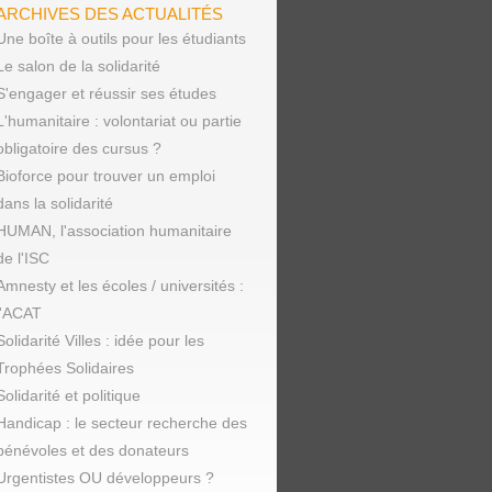
ARCHIVES DES ACTUALITÉS
Une boîte à outils pour les étudiants
Le salon de la solidarité
S'engager et réussir ses études
L'humanitaire : volontariat ou partie
obligatoire des cursus ?
Bioforce pour trouver un emploi
dans la solidarité
HUMAN, l'association humanitaire
de l'ISC
Amnesty et les écoles / universités :
l'ACAT
Solidarité Villes : idée pour les
Trophées Solidaires
Solidarité et politique
Handicap : le secteur recherche des
bénévoles et des donateurs
Urgentistes OU développeurs ?