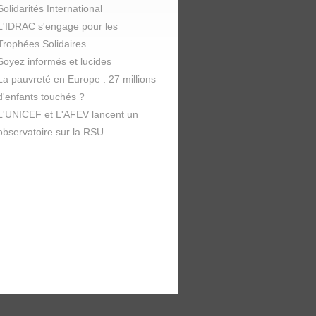
Solidarités International
L'IDRAC s'engage pour les
Trophées Solidaires
Soyez informés et lucides
La pauvreté en Europe : 27 millions
d'enfants touchés ?
L'UNICEF et L'AFEV lancent un
observatoire sur la RSU