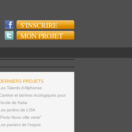
S'INSCRIRE
MON PROJET
DERNIERS PROJETS
Les Talents d'Alphonse
Cantine et latrines écologiques pour
l'école de Katia
Les jardins de LISA
"Porto Novo ville verte"
Les paniers de l'espoir