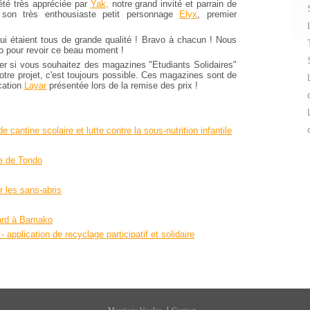
été très appréciée par
Yak
,
notre grand invité et parrain de
e son très enthousiaste petit personnage
Elyx
, premier
 qui étaient tous de grande qualité ! Bravo à chacun ! Nous
o pour revoir ce beau moment !
ter si vous souhaitez des magazines "Etudiants Solidaires"
otre projet, c'est toujours possible. Ces magazines sont de
ication
Layar
présentée lors de la remise des prix !
de cantine scolaire et lutte contre la sous-nutrition infantile
le de Tondo
r les sans-abris
gard à Bamako
 application de recyclage participatif et solidaire
Mentions légales
Contact