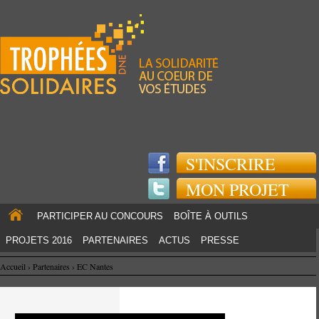
Jump to navigation
S'INSCRIRE
MON PROJET
PARTICIPER AU CONCOURS
BOÎTE À OUTILS
PROJETS 2016
PARTENAIRES
ACTUS
PRESSE
Accueil
›
Partenaires
›
EC Nantes