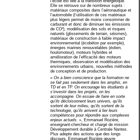
l’école est liée à la transition énergétique.
Elle se retrouve sur de nombreux sujets :
matériaux composites dans l’aéronautique et
l’automobile (l’utilisation de ces matériaux
plus légers permet de moins consommer de
carburant et donc de diminuer les émissions
de CO²), modélisation des sols et risques
naturels (glissements de terrain, séismes),
matériaux de construction à faible impact
environnemental (écobéton par exemple),
énergies marines renouvelables (éolien,
houlomoteur), moteurs hybrides et
amélioration de l’efficacité des moteurs
thermiques, observation et modélisation des
environnements urbains, nouvelles méthodes
de conception et de production.
«
On a bien conscience que la formation ne
se fait pas seulement dans les amphis, en
TD et en TP. On encourage les étudiants à
s’investir dans les projets, on les
accompagne. On essaie de faire en sorte
qu’ils décloisonnent leurs univers, qu’ils
sortent de leur milieu, qu’ils sortent de la
technologie, qu’ils arrivent à lier leurs
compétences pour répondre aux complexes
enjeux actuels.
», Emmanuel Rozière,
enseignant-chercheur et chargé de mission
Développement durable à Centrale Nantes.
Plus adepte des actions que des longs
discours, Emmanuel Rozière œuvre