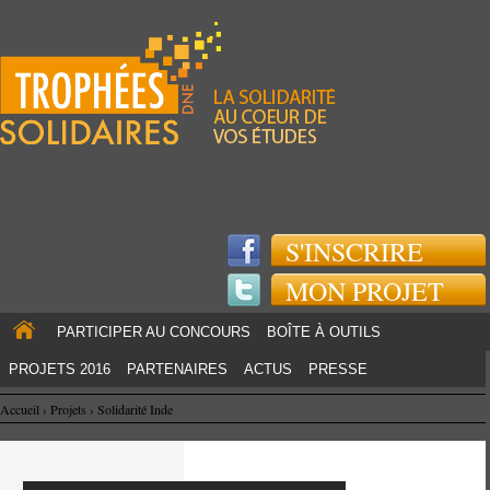
Jump to navigation
S'INSCRIRE
MON PROJET
PARTICIPER AU CONCOURS
BOÎTE À OUTILS
PROJETS 2016
PARTENAIRES
ACTUS
PRESSE
Accueil
›
Projets
›
Solidarité Inde