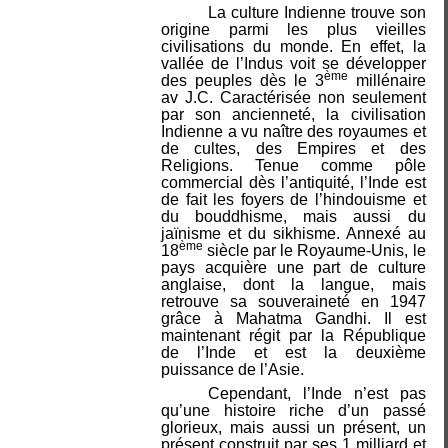
La culture Indienne trouve son
origine parmi les plus vieilles
civilisations du monde. En effet, la
vallée de l’Indus voit se développer
ème
des peuples dès le 3
millénaire
av J.C. Caractérisée non seulement
par son ancienneté, la civilisation
Indienne a vu naître des royaumes et
de cultes, des Empires et des
Religions. Tenue comme pôle
commercial dès l’antiquité, l’Inde est
de fait les foyers de l’hindouisme et
du bouddhisme, mais aussi du
jaïnisme et du sikhisme. Annexé au
ème
18
siècle par le Royaume-Unis, le
pays acquière une part de culture
anglaise, dont la langue, mais
retrouve sa souveraineté en 1947
grâce à Mahatma Gandhi. Il est
maintenant régit par la République
de l’Inde et est la deuxième
puissance de l’Asie.
Cependant, l’Inde n’est pas
qu’une histoire riche d’un passé
glorieux, mais aussi un présent, un
présent construit par ses 1 milliard et