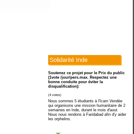
Solidarité Inde
Soutenez ce projet pour le Prix du public
(1vote /jour/pers.max. Respectez une
bonne conduite pour éviter la
disqualification):
(
4
votes)
Nous sommes 5 étudiants à l'Icam Vendée
qui organisons une mission humanitaire de 2
semaines en Inde, durant le mois d'aout.
Nous nous rendons à Faridabad afin d'y aider
les orphelins.