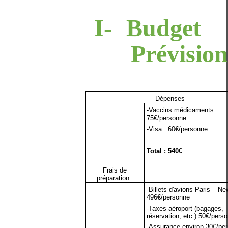
I-
Budget
Prévision
Dépenses
-Vaccins médicaments :
75€/personne
-Visa : 60€/personne
Total : 540€
Frais de
préparation :
-Billets d'avions Paris – Ne
496€/personne
-Taxes aéroport (bagages,
réservation, etc.) 50€/pers
-Assurance environ 30€/pe