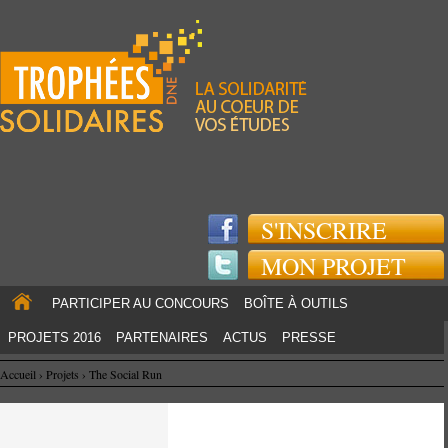
Jump to navigation
S'INSCRIRE
MON PROJET
PARTICIPER AU CONCOURS
BOÎTE À OUTILS
PROJETS 2016
PARTENAIRES
ACTUS
PRESSE
Accueil
›
Projets
›
The Social Run