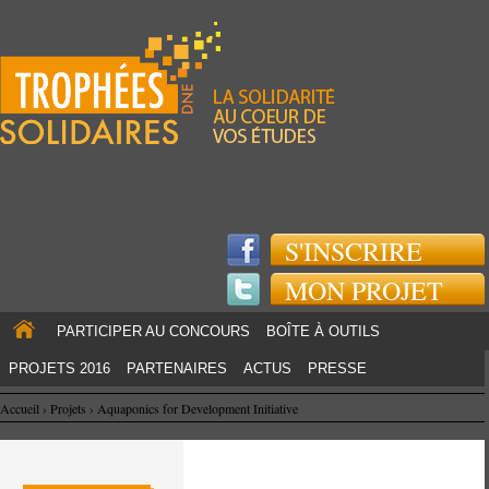
Jump to navigation
S'INSCRIRE
MON PROJET
PARTICIPER AU CONCOURS
BOÎTE À OUTILS
PROJETS 2016
PARTENAIRES
ACTUS
PRESSE
Accueil
›
Projets
›
Aquaponics for Development Initiative