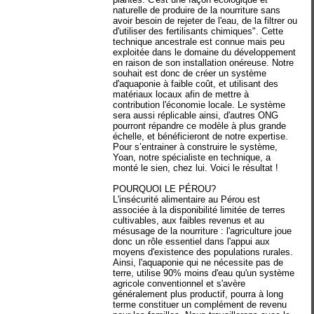
naturelle de produire de la nourriture sans
avoir besoin de rejeter de l'eau, de la filtrer ou
d'utiliser des fertilisants chimiques". Cette
technique ancestrale est connue mais peu
exploitée dans le domaine du développement
en raison de son installation onéreuse. Notre
souhait est donc de créer un système
d'aquaponie à faible coût, et utilisant des
matériaux locaux afin de mettre à
contribution l'économie locale. Le système
sera aussi réplicable ainsi, d'autres ONG
pourront répandre ce modèle à plus grande
échelle, et bénéficieront de notre expertise.
Pour s’entrainer à construire le système,
Yoan, notre spécialiste en technique, a
monté le sien, chez lui. Voici le résultat !
POURQUOI LE PÉROU?
L'insécurité alimentaire au Pérou est
associée à la disponibilité limitée de terres
cultivables, aux faibles revenus et au
mésusage de la nourriture : l'agriculture joue
donc un rôle essentiel dans l'appui aux
moyens d'existence des populations rurales.
Ainsi, l'aquaponie qui ne nécessite pas de
terre, utilise 90% moins d'eau qu'un système
agricole conventionnel et s'avère
généralement plus productif, pourra à long
terme constituer un complément de revenu