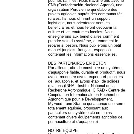
pour les familles. Nous travaillerons avec le
CNA (Confederación Nacional Agraria), une
organisation Péruvienne qui élabore des
projets agricoles auprès des communautés
rurales. Ils nous offriront un support
logistique, nous orienteront vers les
bénéficiaires et nous feront découvrir la
culture et les coutumes locales. Nous
enseignerons aux bénéficiaires comment
prendre soin du système, et comment le
réparer si besoin. Nous publierons un petit
manuel (anglais, français, espagnol)
contenant les informations essentielles.
DES PARTENAIRES EN BÉTON
Par ailleurs, afin de construire un système
d'aquaponie fiable, durable et productif, nous
avons rencontré divers experts et pionniers
de l'aquaponie, et avons établi de solides
relations (INRA - Institut National de la
Recherche Agronomique, CIRAD - Centre de
Coopération Internationale en Recherche
Agronomique pour le Développement,
MyFood - une Startup qui a conçu une serre
totalement équipée, proposant aux
particuliers un système clé en mains
contenant divers équipements agricoles de
permaculture et d'aquaponie).
NOTRE ÉQUIPE