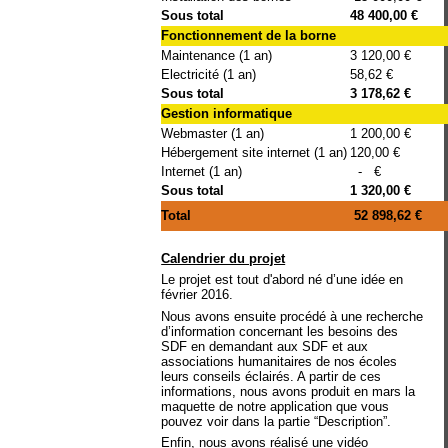
Sous total
48 400,00 €
Fonctionnement de la borne
Maintenance (1 an)
3 120,00 €
Electricité (1 an)
58,62 €
Sous total
3 178,62 €
Gestion informatique
Webmaster (1 an)
1 200,00 €
Hébergement site internet (1 an)
120,00 €
Internet (1 an)
- €
Sous total
1 320,00 €
Total
52 898,62 €
Calendrier du projet
Le projet est tout d'abord né d’une idée en
février 2016.
Nous avons ensuite procédé à une recherche
d’information concernant les besoins des
SDF en demandant aux SDF et aux
associations humanitaires de nos écoles
leurs conseils éclairés. A partir de ces
informations, nous avons produit en mars la
maquette de notre application que vous
pouvez voir dans la partie “Description”.
Enfin, nous avons réalisé une vidéo