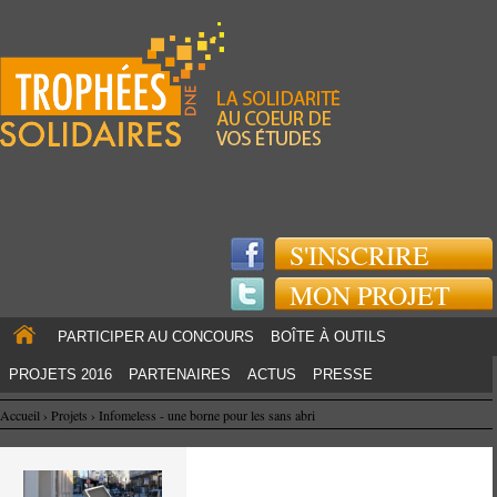
Jump to navigation
S'INSCRIRE
MON PROJET
PARTICIPER AU CONCOURS
BOÎTE À OUTILS
PROJETS 2016
PARTENAIRES
ACTUS
PRESSE
Accueil
›
Projets
›
Infomeless - une borne pour les sans abri