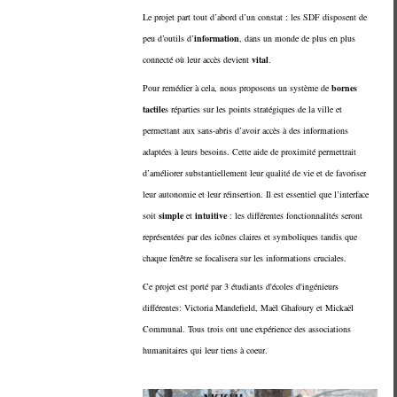
Le projet part tout d’abord d’un constat : les SDF disposent de
peu d’outils d’
information
, dans un monde de plus en plus
connecté où leur accès devient
vital
.
Pour remédier à cela, nous proposons un système de
bornes
tactile
s réparties sur les points stratégiques de la ville et
permettant aux sans-abris d’avoir accès à des informations
adaptées à leurs besoins. Cette aide de proximité permettrait
d’améliorer substantiellement leur qualité de vie et de favoriser
leur autonomie et leur réinsertion. Il est essentiel que l’interface
soit
simple
et
intuitive
: les différentes fonctionnalités seront
représentées par des icônes claires et symboliques tandis que
chaque fenêtre se focalisera sur les informations cruciales.
Ce projet est porté par 3 étudiants d'écoles d'ingénieurs
différentes: Victoria Mandefield, Maël Ghafoury et Mickaël
Communal. Tous trois ont une expérience des associations
humanitaires qui leur tiens à coeur.