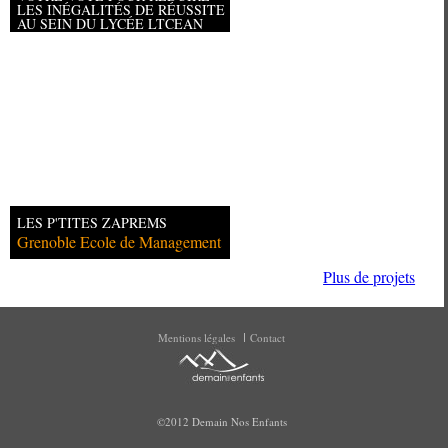
LES INÉGALITÉS DE RÉUSSITE
AU SEIN DU LYCÉE LTCEAN
Université Paris 1 Panthéon
Sorbonn
LES P'TITES ZAPREMS
Grenoble Ecole de Management
Plus de projets
Mentions légales
Contact
©2012 Demain Nos Enfants