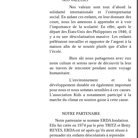
Nos valeurs sont tout d’abord la
solidarité internationale et l’entreprenariat
social. En aidant ces enfants, en leur donnant des
cours, nous les amenons à apprendre et à voir
l’importance de la scolarité. En effet, après le
départ des États-Unis des Philippines en 1946, il
y a eu une déscolarisation massive. Les enfants
préféraient travailler et rapporter de l’argent à la
maison afin de se nourrir plutôt que d’aller à
l’école.
Bien sûr nous partagerons avec eux
notre culture et serons ravie de découvrir la leur
au travers de rencontre pendant notre voyage
humanitaire.
L’environnement et le
développement durable est également important
pour nous et nous sommes sensibles à ces causes.
L’association Kids a notamment participé à la
marche du climat en soutien guise à cette cause.
NOTRE PARTENAIRE
Notre partenaire se nomme ERDA fondation.
Elle fut créée en 1974 par le père TRITZ et Betty
REYES, ERDA est né après qu’ils aient réussi à
persuader six enfants déscolarisés à reprendre