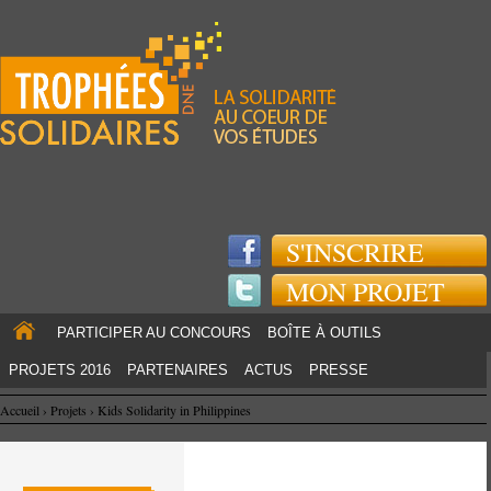
Jump to navigation
S'INSCRIRE
MON PROJET
PARTICIPER AU CONCOURS
BOÎTE À OUTILS
PROJETS 2016
PARTENAIRES
ACTUS
PRESSE
Accueil
›
Projets
›
Kids Solidarity in Philippines