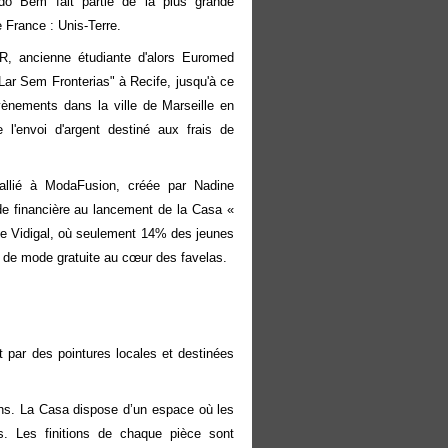
o Bem fait partie de la plus grande
e France :
Unis-Terre.
 ancienne étudiante d'alors Euromed
Lar Sem Fronterias" à Recife
, jusqu'à ce
ènements dans la ville de Marseille en
 l'envoi d'argent destiné aux frais de
allié à
ModaFusion
, créée par
Nadine
de financière au lancement de la
Casa «
 Vidigal
, où seulement 14% des jeunes
 de mode gratuite au cœur des favelas.
 par des pointures locales et destinées
ons. La Casa dispose d’un espace où les
s. Les finitions de chaque pièce sont