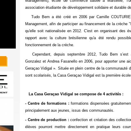
Management), école de commerce basée à Marseille, Tud
association étudiante de développement solidaire et durable d
Tudo Bem
a été
créé en 2006
par Camille COUTURIER,
Management, afin de participer au financement de la
crèche "
qu'elle soit nationalisée en 2012. C'est en
organisant des év
rapport avec la culture brésilienne
qu'a été rendu possible
fonctionnement de la crèche.
Cependant, depuis
septembre 2012
, Tudo Bem s’est 
Gonzalez
et
Andrea Fasanello
en 2006, pour apporter une ai
Geraçao Vidigal ».
Située en plein centre de la
communauté de
sont scolarisés, la Casa Geraçao Vidigal est la
première école
La Casa Geraçao Vidigal se compose de 4 activités :
- Centre de formations :
formations dispensées gratuitement
principalement aux jeunes, issus des communautés.
- Centre de production :
confection et création des collecti
élèves pourront mettre directement en pratique leurs cour