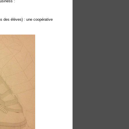
usiness :
ns des élèves) : une coopérative