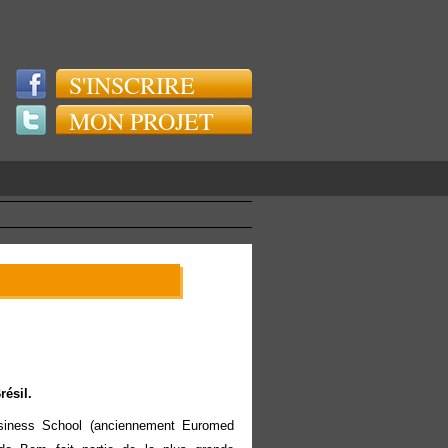
S'INSCRIRE
MON PROJET
Brésil.
ness School (anciennement Euromed