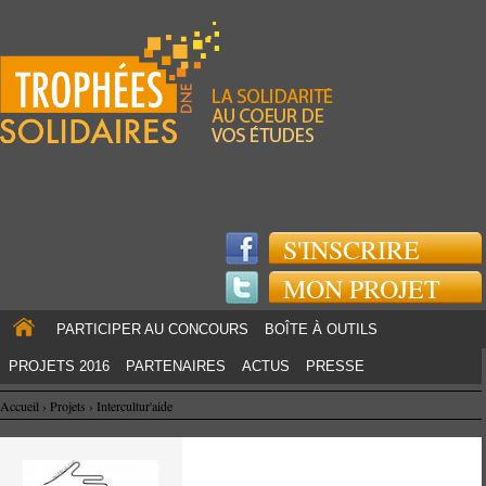
Jump to navigation
S'INSCRIRE
MON PROJET
PARTICIPER AU CONCOURS
BOÎTE À OUTILS
PROJETS 2016
PARTENAIRES
ACTUS
PRESSE
Accueil
›
Projets
›
Intercultur'aide