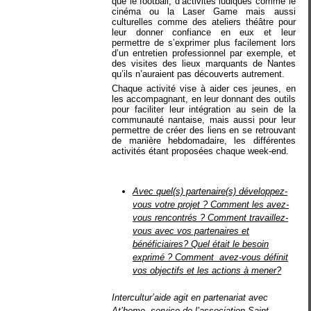
que le football, d’activités ludiques comme le
cinéma ou la Laser Game mais aussi
culturelles comme des ateliers théâtre pour
leur donner confiance en eux et leur
permettre de s’exprimer plus facilement lors
d’un entretien professionnel par exemple, et
des visites des lieux marquants de Nantes
qu’ils n’auraient pas découverts autrement.
Chaque activité vise à aider ces jeunes, en
les accompagnant, en leur donnant des outils
pour faciliter leur intégration au sein de la
communauté nantaise, mais aussi pour leur
permettre de créer des liens en se retrouvant
de manière hebdomadaire, les différentes
activités étant proposées chaque week-end.
Avec quel(s) partenaire(s) développez-
vous votre projet ? Comment les avez-
vous rencontrés ? Comment travaillez-
vous avec vos partenaires et
bénéficiaires? Quel était le besoin
exprimé ? Comment avez-vous définit
vos objectifs et les actions à mener?
Intercultur’aide agit en partenariat avec
At’home, service de l’association Saint