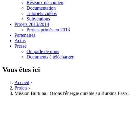
Réseaux de soutien
Documentation
Tutoriels vidéos
Subventions
Projets 2013/2014
Projets primés en 2013
Partenaires
Actus
Presse
On parle de nous
Documents à télécharger
Vous êtes ici
Accueil
›
Projets
›
Mission Burkina : Osons l'énergie durable au Burkina Faso !