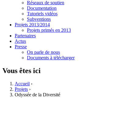
Réseaux de soutien
Documentation
Tutoriels vidéos
Subventions
Projets 2013/2014
Projets primés en 2013
Partenaires
Actus
Presse
On parle de nous
Documents à télécharger
Vous êtes ici
Accueil
›
Projets
›
Odyssée de la Diversité