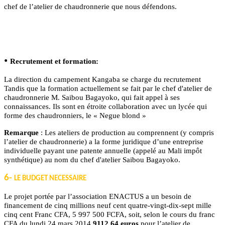
chef de l’atelier de chaudronnerie que nous défendons.
•
Recrutement et formation:
La direction du campement Kangaba se charge du recrutement
Tandis que la formation actuellement se fait par le chef d'atelier de
chaudronnerie M. Saibou Bagayoko, qui fait appel à ses
connaissances. Ils sont en étroite collaboration avec un lycée qui
forme des chaudronniers, le « Negue blond »
Remarque
: Les ateliers de production au comprennent (y compris
l’atelier de chaudronnerie) a la forme juridique d’une entreprise
individuelle payant une patente annuelle (appelé au Mali impôt
synthétique) au nom du chef d'atelier Saibou Bagayoko.
6-
LE BUDGET NECESSAIRE
Le projet portée par l’association ENACTUS a un besoin de
financement de cinq millions neuf cent quatre-vingt-dix-sept mille
cinq cent Franc CFA, 5 997 500 FCFA, soit, selon le cours du franc
CFA du lundi 24 mars 2014
9112,64 euros
pour l’atelier de