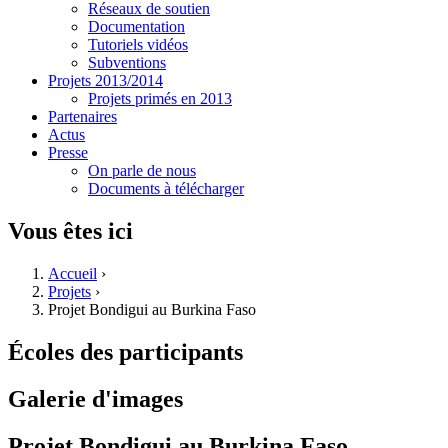
Réseaux de soutien
Documentation
Tutoriels vidéos
Subventions
Projets 2013/2014
Projets primés en 2013
Partenaires
Actus
Presse
On parle de nous
Documents à télécharger
Vous êtes ici
Accueil
›
Projets
›
Projet Bondigui au Burkina Faso
Écoles des participants
Galerie d'images
Projet Bondigui au Burkina Faso