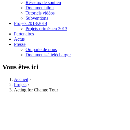
Réseaux de soutien
Documentation
Tutoriels vidéos
Subventions
Projets 2013/2014
Projets primés en 2013
Partenaires
Actus
Presse
On parle de nous
Documents à télécharger
Vous êtes ici
Accueil
›
Projets
›
Acting for Change Tour