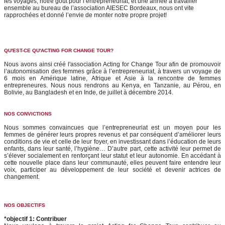
les voyages, notre goût pour l’entrepreneuriat, et une année à travailler
ensemble au bureau de l’association AIESEC Bordeaux, nous ont vite
rapprochées et donné l’envie de monter notre propre projet!
QU'EST-CE QU'ACTING FOR CHANGE TOUR?
Nous avons ainsi créé l'association Acting for Change Tour afin de promouvoir
l’autonomisation des femmes grâce à l’entrepreneuriat, à travers un voyage de
6 mois en Amérique latine, Afrique et Asie à la rencontre de femmes
entrepreneures. Nous nous rendrons au Kenya, en Tanzanie, au Pérou, en
Bolivie, au Bangladesh et en Inde, de juillet à décembre 2014.
NOS CONVICTIONS
Nous sommes convaincues que l’entrepreneuriat est un moyen pour les
femmes de générer leurs propres revenus et par conséquent d’améliorer leurs
conditions de vie et celle de leur foyer, en investissant dans l’éducation de leurs
enfants, dans leur santé, l’hygiène… D’autre part, cette activité leur permet de
s’élever socialement en renforçant leur statut et leur autonomie. En accédant à
cette nouvelle place dans leur communauté, elles peuvent faire entendre leur
voix, participer au développement de leur société et devenir actrices de
changement.
NOS OBJECTIFS
*objectif 1: Contribuer