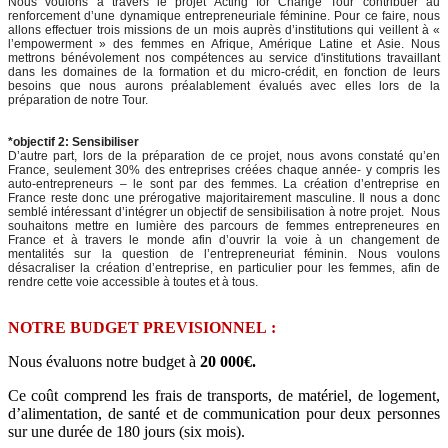
Nous voulons à travers le projet Acting for Change Tour contribuer au
renforcement d’une dynamique entrepreneuriale féminine. Pour ce faire, nous
allons effectuer trois missions de un mois auprès d’institutions qui veillent à «
l’empowerment » des femmes en Afrique, Amérique Latine et Asie. Nous
mettrons bénévolement nos compétences au service d'institutions travaillant
dans les domaines de la formation et du micro-crédit, en fonction de leurs
besoins que nous aurons préalablement évalués avec elles lors de la
préparation de notre Tour.
*objectif 2: Sensibiliser
D’autre part, lors de la préparation de ce projet, nous avons constaté qu’en
France, seulement 30% des entreprises créées chaque année- y compris les
auto-entrepreneurs – le sont par des femmes. La création d’entreprise en
France reste donc une prérogative majoritairement masculine. Il nous a donc
semblé intéressant d’intégrer un objectif de sensibilisation à notre projet. Nous
souhaitons mettre en lumière des parcours de femmes entrepreneures en
France et à travers le monde afin d’ouvrir la voie à un changement de
mentalités sur la question de l’entrepreneuriat féminin. Nous voulons
désacraliser la création d’entreprise, en particulier pour les femmes, afin de
rendre cette voie accessible à toutes et à tous.
NOTRE BUDGET PREVISIONNEL :
Nous évaluons notre budget à
20 000€.
Ce coût comprend les frais de transports, de matériel, de logement,
d’alimentation, de santé et de communication pour deux personnes
sur une durée de 180 jours (six mois).