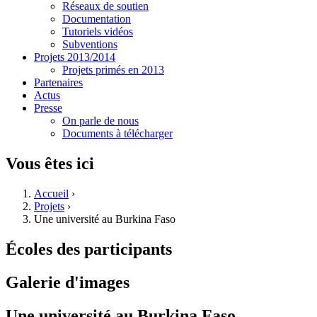
Réseaux de soutien
Documentation
Tutoriels vidéos
Subventions
Projets 2013/2014
Projets primés en 2013
Partenaires
Actus
Presse
On parle de nous
Documents à télécharger
Vous êtes ici
Accueil
›
Projets
›
Une université au Burkina Faso
Écoles des participants
Galerie d'images
Une université au Burkina Faso