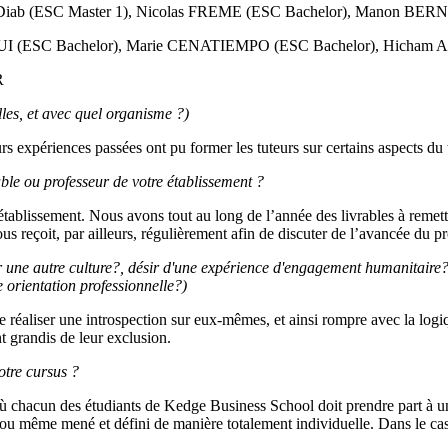
 Diab (ESC Master 1), Nicolas FREME (ESC Bachelor), Manon B
I (ESC Bachelor), Marie CENATIEMPO (ESC Bachelor), Hicham 
R
lles, et avec quel organisme ?)
urs expériences passées ont pu former les tuteurs sur certains aspects du
ble ou professeur de votre établissement ?
tablissement. Nous avons tout au long de l’année des livrables à remettr
ous reçoit, par ailleurs, régulièrement afin de discuter de l’avancée du pr
r une autre culture?, désir d'une expérience d'engagement humanitaire?
e orientation professionnelle?)
 de réaliser une introspection sur eux-mêmes, et ainsi rompre avec la log
t grandis de leur exclusion.
votre cursus ?
où chacun des étudiants de Kedge Business School doit prendre part à un
que ou même mené et défini de manière totalement individuelle. Dans le c