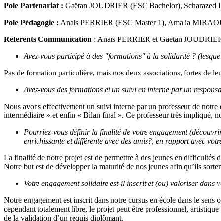
Pole Partenariat :
Gaëtan JOUDRIER (ESC Bachelor), Scharazed
Pole Pédagogie :
Anais PERRIER (ESC Master 1), Amalia MIRAOU
Référents Communication
: Anais PERRIER et Gaëtan JOUDRIE
Avez-vous participé à des "formations" à la solidarité ? (lesque
Pas de formation particulière, mais nos deux associations, fortes de le
Avez-vous des formations et un suivi en interne par un responsa
Nous avons effectivement un suivi interne par un professeur de notre é
intermédiaire » et enfin « Bilan final ». Ce professeur très impliqué, n
Pourriez-vous définir la finalité de votre engagement (découvri
enrichissante et différente avec des amis?, en rapport avec votr
La finalité de notre projet est de permettre à des jeunes en difficultés
Notre but est de développer la maturité de nos jeunes afin qu’ils sorten
Votre engagement solidaire est-il inscrit et (ou) valoriser dans 
Notre engagement est inscrit dans notre cursus en école dans le sens 
cependant totalement libre, le projet peut être professionnel, artisti
de la validation d’un requis diplômant.