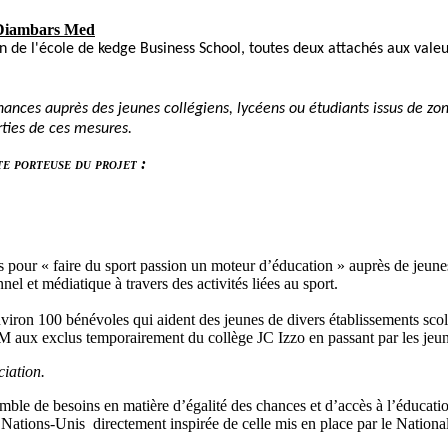
 Diambars Med
de l'école de kedge Business School, toutes deux attachés aux valeur
hances auprès des jeunes collégiens, lycéens ou étudiants issus de zones
arties de ces mesures.
te porteuse du projet :
pour « faire du sport passion un moteur d’éducation » auprès de jeunes 
nel et médiatique à travers des activités liées au sport.
iron 100 bénévoles qui aident des jeunes de divers établissements scolair
l’OM aux exclus temporairement du collège JC Izzo en passant par les je
ciation
.
emble de besoins en matière d’égalité des chances et d’accès à l’éduca
 Nations-Unis
directement inspirée de celle mis en place par le Natio