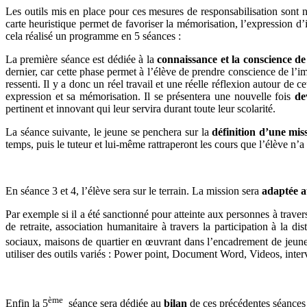
Les outils mis en place pour ces mesures de responsabilisation sont n
carte heuristique permet de favoriser la mémorisation, l’expression 
cela réalisé un programme en 5 séances :
La première séance est dédiée à la
connaissance et la conscience de
dernier, car cette phase permet à l’élève de prendre conscience de l’
ressenti. Il y a donc un réel travail et une réelle réflexion autour de c
expression et sa mémorisation. Il se présentera une nouvelle fois
de
pertinent et innovant qui leur servira durant toute leur scolarité.
La séance suivante, le jeune se penchera sur la
définition d’une mis
temps, puis le tuteur et lui-même rattraperont les cours que l’élève n’a
En séance 3 et 4, l’élève sera sur le terrain. La mission sera
adaptée a
Par exemple si il a été sanctionné pour atteinte aux personnes à travers
de retraite, association humanitaire à travers la participation à la d
sociaux, maisons de quartier en œuvrant dans l’encadrement de jeunes
utiliser des outils variés : Power point, Document Word, Videos, inter
ème
Enfin la 5
séance sera dédiée au
bilan
de ces précédentes séances e