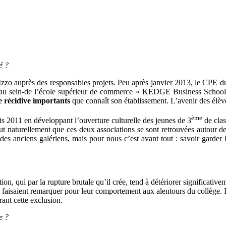
é ?
zo auprès des responsables projets. Peu après janvier 2013, le CPE du c
ques au sein-de l’école supérieur de commerce « KEDGE Business Scho
e récidive importants
que connaît son établissement. L’avenir des élèv
ème
is 2011 en développant l’ouverture culturelle des jeunes de 3
de clas
tout naturellement que ces deux associations se sont retrouvées autour 
 des anciens galériens, mais pour nous c’est avant tout : savoir garder 
on, qui par la rupture brutale qu’il crée, tend à détériorer significativem
e faisaient remarquer pour leur comportement aux alentours du collège. Il
ant cette exclusion.
e ?