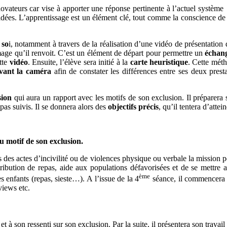
ovateurs car vise à apporter une réponse pertinente à l’actuel système
d’idées. L’apprentissage est un élément clé, tout comme la conscience 
 so
i, notamment à travers de la réalisation d’une vidéo de présentation de
image qu’il renvoit. C’est un élément de départ pour permettre un
échang
ette
vidéo
. Ensuite, l’élève sera initié à la
carte heuristique
. Cette méth
vant la caméra
afin de constater les différences entre ses deux presta
sion
qui aura un rapport avec les motifs de son exclusion. Il préparera
 pas suivis. Il se donnera alors des
objectifs précis
, qu’il tentera d’atte
u motif de son exclusion.
 des actes d’incivilité ou de violences physique ou verbale la mission pe
istribution de repas, aide aux populations défavorisées et de se mettre 
ème
 enfants (repas, sieste…). A l’issue de la 4
séance, il commencera
views etc.
t à son ressenti sur son exclusion. Par la suite, il présentera son travai