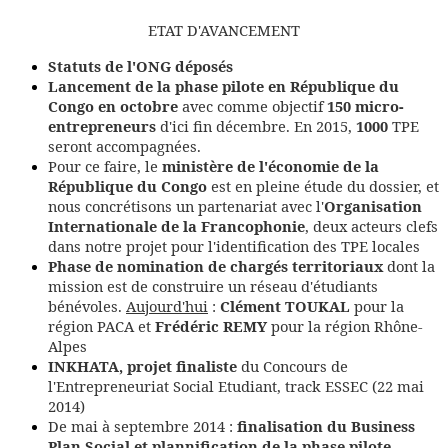
ETAT D'AVANCEMENT
Statuts de l'ONG déposés
Lancement de la phase pilote en République du
Congo en octobre
avec comme objectif
150 micro-
entrepreneurs
d'ici fin décembre. En 2015,
1000
TPE
seront accompagnées.
Pour ce faire, le
ministère de l'économie de la
République du Congo
est en pleine étude du dossier, et
nous concrétisons un partenariat avec l'
Organisation
Internationale de la Francophonie
, deux acteurs clefs
dans notre projet pour l'identification des TPE locales
Phase de nomination de chargés territoriaux
dont la
mission est de construire un réseau d'étudiants
bénévoles.
Aujourd'hui
:
Clément TOUKAL
pour la
région PACA et
Frédéric REMY
pour la région Rhône-
Alpes
INKHATA, projet finaliste
du Concours de
l'Entrepreneuriat Social Etudiant, track ESSEC (22 mai
2014)
De mai à septembre 2014 :
finalisation du Business
Plan Social et plannification de la phase pilote