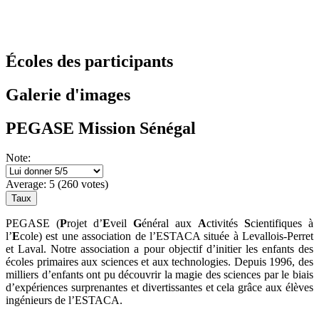
Écoles des participants
Galerie d'images
PEGASE Mission Sénégal
Note:
Average:
5
(
260
votes)
PEGASE (
P
rojet d’
E
veil
G
énéral aux
A
ctivités
S
cientifiques à
l’
E
cole) est une association de l’ESTACA située à Levallois-Perret
et Laval. Notre association a pour objectif d’initier les enfants des
écoles primaires aux sciences et aux technologies. Depuis 1996, des
milliers d’enfants ont pu découvrir la magie des sciences par le biais
d’expériences surprenantes et divertissantes et cela grâce aux élèves
ingénieurs de l’ESTACA.