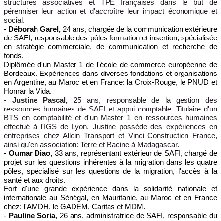
structures associatives et TPE françaises dans le but de
pérenniser leur action et d'accroître leur impact économique et
social.
- Déborah Garel,
24 ans, chargée de la communication extérieure
de SAFI, responsable des pôles formation et insertion, spécialisée
en stratégie commerciale, de communication et recherche de
fonds.
Diplômée d'un Master 1 de l'école de commerce européenne de
Bordeaux. Expériences dans diverses fondations et organisations
en Argentine, au Maroc et en France: la Croix-Rouge, le PNUD et
Honrar la Vida.
-
Justine Pascal,
25 ans, responsable de la gestion des
ressources humaines de SAFI et appui comptable. Titulaire d'un
BTS en comptabilité et d'un Master 1 en ressources humaines
effectué à l'IGS de Lyon. Justine possède des expériences en
entreprises chez Alloin Transport et Vinci Construction France,
ainsi qu'en association: Terre et Racine à Madagascar.
- Oumar Diao,
33 ans,
représentant extérieur de SAFI, chargé de
projet sur les
questions inhérentes à la migration dans les quatre
pôles, spécialisé sur les questions de la migration, l'accès à la
santé et aux droits.
Fort d'une grande expérience dans la solidarité nationale et
internationale au Sénégal, en Mauritanie, au Maroc et en France
chez: l'AMDH, le GADEM, Caritas et MDM.
-
Pauline Soria
, 26 ans, administratrice de SAFI, responsable du