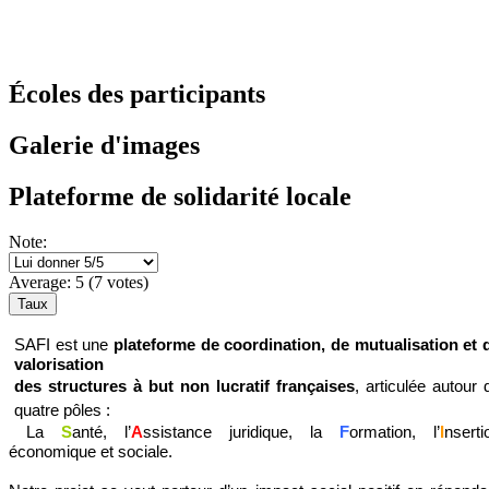
Écoles des participants
Galerie d'images
Plateforme de solidarité locale
Note:
Average:
5
(
7
votes)
SAFI est une
plateforme de coordination, de mutualisation et 
valorisation
des structures à but non lucratif françaises
,
articulée autour 
quatre pôles :
La
S
anté, l’
A
ssistance juridique, la
F
ormation, l’
I
nserti
économique et sociale.