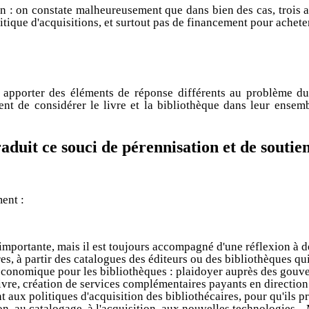
on : on constate malheureusement que dans bien des cas, trois an
litique d'acquisitions, et surtout pas de financement pour acheter
apporter des éléments de réponse différents au problème du 
nt de considérer le livre et la bibliothèque dans leur ensembl
uit ce souci de pérennisation et de soutien a
ment :
é importante, mais il est toujours accompagné d'une réflexion à 
res, à partir des catalogues des éditeurs ou des bibliothèques qui
onomique pour les bibliothèques : plaidoyer auprès des gouvern
ivre, création de services complémentaires payants en direction d
 aux politiques d'acquisition des bibliothécaires, pour qu'ils p
on, au catalogage, à l'acquisition, aux nouvelles technologies...