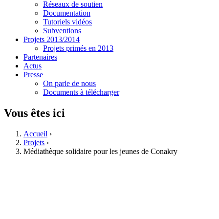
Réseaux de soutien
Documentation
Tutoriels vidéos
Subventions
Projets 2013/2014
Projets primés en 2013
Partenaires
Actus
Presse
On parle de nous
Documents à télécharger
Vous êtes ici
Accueil
›
Projets
›
Médiathèque solidaire pour les jeunes de Conakry