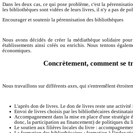
Dans les deux cas, ce qui pose problème, c'est la pérennisati
les bibliothèques sont vidées de leurs livres, il n'y a pas de po
Encourager et soutenir la pérennisation des bibliothèques
Nous avons décidés de créer la médiathèque solidaire pour 
établissements ainsi créés ou enrichis. Nous tentons égaleme
économiques.
Concrètement, comment se trad
Nous travaillons sur différents axes, qui s'entremêlent étroite
L'après don de livres. Le don de livres reste une activit
Envoi de livres choisis par les bibliothécaires destinatai
Accompagnement dans la mise en place d'une stratégie éc
donc, la participation au financement) de politiques du l
Le soutien aux filières locales du livre : accompagnement
La formation des bibliothécaires : formation à l'indexati