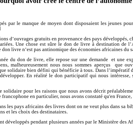
ourquoi avoir créé le centre de l’autonomie
pés par le manque de moyen dont disposaient les jeunes pour 
l
ions d’ouvrages gratuits en provenance des pays développés, cha
iées. Une chose est sûre le don de livre à destination de l’A
le don livre n’est pas antinomique des économies africaines du s
nnée du don de livre, elle repose sur une demande
et une ex
néens, malheureusement nous nous sommes aperçus
que ouvr
e solidaire bien défini qui bénéficie à tous. Dans l’impératif
développer. En réalité le don participatif qui nous intéresse, 
solidaire pour les raisons que nous avons décrit préalableme
e francophone en particulier, nous avons constaté qu'en France, il
ns les pays africains des livres dont on ne veut plus dans sa b
ns et les choix des destinataires.
t développés pendant plusieurs années par le Ministère des Aff