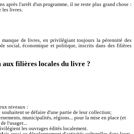
s après l'arrêt d'un programme, il ne reste plus grand chose :
 les livres.
manque de livres, en privilégiant toujours la pérennité des
e social, économique et politique, inscrits dans des filières
ux filières locales du livre ?
deux niveaux :
 souhaitent se défaire d'une partie de leur collection;
ements, municipalités, régions... pour la mise en place (et
e l'usager...
rivilégient les ouvrages édités localement.
 Mais aussi au développement d'activités culturelles dans leurs