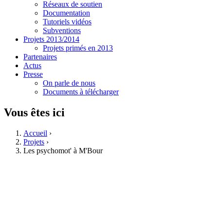
Réseaux de soutien
Documentation
Tutoriels vidéos
Subventions
Projets 2013/2014
Projets primés en 2013
Partenaires
Actus
Presse
On parle de nous
Documents à télécharger
Vous êtes ici
Accueil
›
Projets
›
Les psychomot' à M'Bour