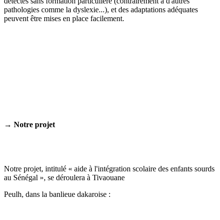
détectés sans formation particulière (contrairement à d'autres
pathologies comme la dyslexie...), et des adaptations adéquates
peuvent être mises en place facilement.
→
Notre projet
Notre projet, intitulé « aide à l'intégration scolaire des enfants sourds
au Sénégal », se déroulera à Tivaouane
Peulh, dans la banlieue dakaroise :