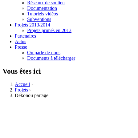
Réseaux de soutien
Documentation
Tutoriels vidéos
Subventions
Projets 2013/2014
Projets primés en 2013
Partenaires
Actus
Presse
On parle de nous
Documents à télécharger
Vous êtes ici
Accueil
›
Projets
›
Dékonou partage