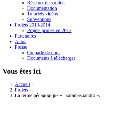
Réseaux de soutien
Documentation
Tutoriels vidéos
Subventions
Projets 2013/2014
Projets primés en 2013
Partenaires
Actus
Presse
On parle de nous
Documents à télécharger
Vous êtes ici
Accueil
›
Projets
›
La ferme pédagogique « Tsaramasoandro ».