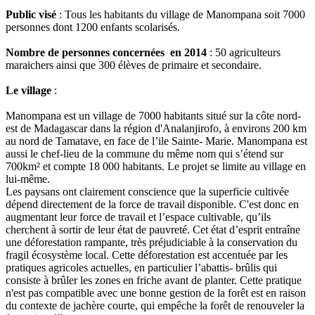
Public visé
: Tous les habitants du village de Manompana soit 7000
personnes dont 1200 enfants scolarisés.
Nombre de personnes concernées en 2014
: 50 agriculteurs
maraichers ainsi que 300 élèves de primaire et secondaire.
Le village
:
Manompana est un village de 7000 habitants situé sur la côte nord-
est de Madagascar dans la région d'Analanjirofo, à environs 200 km
au nord de Tamatave, en face de l’ile Sainte- Marie. Manompana est
aussi le chef-lieu de la commune du même nom qui s’étend sur
700km² et compte 18 000 habitants. Le projet se limite au village en
lui-même.
Les paysans ont clairement conscience que la superficie cultivée
dépend directement de la force de travail disponible. C'est donc en
augmentant leur force de travail et l’espace cultivable, qu’ils
cherchent à sortir de leur état de pauvreté. Cet état d’esprit entraîne
une déforestation rampante, très préjudiciable à la conservation du
fragil écosystème local. Cette déforestation est accentuée par les
pratiques agricoles actuelles, en particulier l’abattis- brûlis qui
consiste à brûler les zones en friche avant de planter. Cette pratique
n'est pas compatible avec une bonne gestion de la forêt est en raison
du contexte de jachère courte, qui empêche la forêt de renouveler la