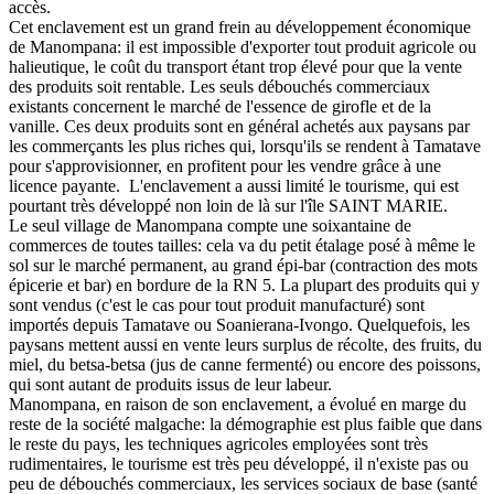
accès.
Cet enclavement est un grand frein au développement économique
de Manompana: il est impossible d'exporter tout produit agricole ou
halieutique, le coût du transport étant trop élevé pour que la vente
des produits soit rentable. Les seuls débouchés commerciaux
existants concernent le marché de l'essence de girofle et de la
vanille. Ces deux produits sont en général achetés aux paysans par
les commerçants les plus riches qui, lorsqu'ils se rendent à Tamatave
pour s'approvisionner, en profitent pour les vendre grâce à une
licence payante. L'enclavement a aussi limité le tourisme, qui est
pourtant très développé non loin de là sur l'île SAINT MARIE.
Le seul village de Manompana compte une soixantaine de
commerces de toutes tailles: cela va du petit étalage posé à même le
sol sur le marché permanent, au grand épi-bar (contraction des mots
épicerie et bar) en bordure de la RN 5. La plupart des produits qui y
sont vendus (c'est le cas pour tout produit manufacturé) sont
importés depuis Tamatave ou Soanierana-Ivongo. Quelquefois, les
paysans mettent aussi en vente leurs surplus de récolte, des fruits, du
miel, du betsa-betsa (jus de canne fermenté) ou encore des poissons,
qui sont autant de produits issus de leur labeur.
Manompana, en raison de son enclavement, a évolué en marge du
reste de la société malgache: la démographie est plus faible que dans
le reste du pays, les techniques agricoles employées sont très
rudimentaires, le tourisme est très peu développé, il n'existe pas ou
peu de débouchés commerciaux, les services sociaux de base (santé