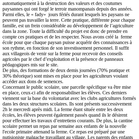
automatiquement à la destruction des valeurs et des coutumes
paysannes qui ont forgé le terroir manompanais depuis des années.
Parmi elles, le « fady» jours fériés durant lesquels les paysans ne
peuvent pas travailler la terre. Cette pratique, différente pour chaque
famille, est un frein considérable au développement de l’agriculture
dans la zone. Toute la difficulté du projet est donc de prendre en
compte ces pratiques et de les respecter. Nous avons créé la ferme
école pour que chaque paysan puisse acquérir des connaissances à
son rythme, en fonction de son investissement personnel. Il suffit
aux villageois de venir sur la ferme pour recevoir des conseils
agricoles par le chef d’exploitation et la présence de panneaux
pédagogiques mis sur le site.
De plus, des formations de deux demis journées (70% pratique et
30% théorique) sont mises en place pour les agriculteurs voulant
accéder aux dons de semences.
Concernant le public scolaire, une parcelle spécifique va être mise
en place, ceux-ci afin de responsabiliser les élèves. Ces derniers
viennent sur la base du volontariat avec les clubs agricultures formés
dans les deux structures scolaires. Ils sont présents successivement
2h le mercredi après midi. La ferme étant située entre les deux
écoles, les élèves peuvent également passés quand ils le désirent
pour effectuer les travaux d’entretiens courants. De plus, la cantine
scolaire permet un repas par semaine aux enfants de la nouvelle
l'ecole primaire attenand la ferme. Ce repas est préparé par une
nutisioniste malgache travaillant au village. Les parents des enfants