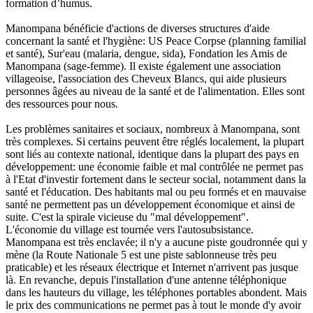
formation d’humus.
Manompana bénéficie d'actions de diverses structures d'aide
concernant la santé et l'hygiène: US Peace Corpse (planning familial
et santé), Sur'eau (malaria, dengue, sida), Fondation les Amis de
Manompana (sage-femme). Il existe également une association
villageoise, l'association des Cheveux Blancs, qui aide plusieurs
personnes âgées au niveau de la santé et de l'alimentation. Elles sont
des ressources pour nous.
Les problèmes sanitaires et sociaux, nombreux à Manompana, sont
très complexes. Si certains peuvent être réglés localement, la plupart
sont liés au contexte national, identique dans la plupart des pays en
développement: une économie faible et mal contrôlée ne permet pas
à l'Etat d'investir fortement dans le secteur social, notamment dans la
santé et l'éducation. Des habitants mal ou peu formés et en mauvaise
santé ne permettent pas un développement économique et ainsi de
suite. C'est la spirale vicieuse du "mal développement".
L'économie du village est tournée vers l'autosubsistance.
Manompana est très enclavée; il n'y a aucune piste goudronnée qui y
mène (la Route Nationale 5 est une piste sablonneuse très peu
praticable) et les réseaux électrique et Internet n'arrivent pas jusque
là. En revanche, depuis l'installation d'une antenne téléphonique
dans les hauteurs du village, les téléphones portables abondent. Mais
le prix des communications ne permet pas à tout le monde d'y avoir