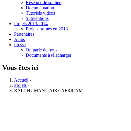
Réseaux de soutien
Documentation
Tutoriels vidéos
Subventions
Projets 2013/2014
Projets primés en 2013
Partenaires
Actus
Presse
On parle de nous
Documents à télécharger
Vous êtes ici
Accueil
›
Projets
›
RAID HUMANITAIRE AFRICAM