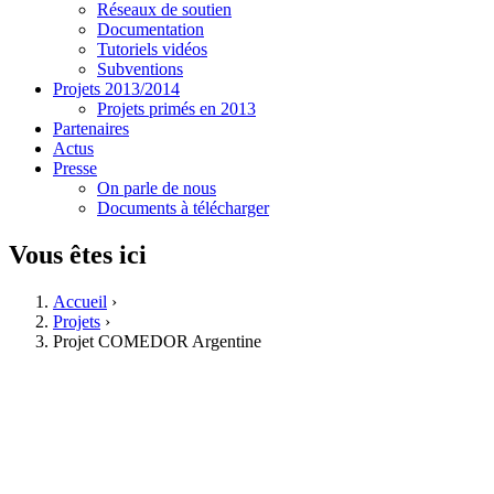
Réseaux de soutien
Documentation
Tutoriels vidéos
Subventions
Projets 2013/2014
Projets primés en 2013
Partenaires
Actus
Presse
On parle de nous
Documents à télécharger
Vous êtes ici
Accueil
›
Projets
›
Projet COMEDOR Argentine