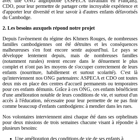
avec une ONG anglophone (ASPECA travaillant en Français),
CDO, pour leur permettre de partager cette incroyable expérience et
d'apporter leur diversité et leur savoir à d'autres enfants défavorisés
du Cambodge.
2. Les besoins auxquels répond notre projet
Depuis l'avènement du régime des Khmers Rouges, de nombreuses
familles cambodgiennes ont été détruites et les conséquences
malheureuses s'en font encore sentir aujourd'hui. Le pays se
développe lentement depuis, mais de nombreuses familles
(notamment rurales) restent encore dans le dénuement le plus
complet et n'ont pas les moyens de s'occuper correctement de leurs
enfants (nourriture, habillement et surtout scolarité). C'est là
qu'interviennent nos ONG partenaires: ASPECA et CDO ont toutes
deux mis en place des centres d'accueil permanents ou temporaires
pour ces enfants démunis. Grâce à ces ONG, ces enfants bénéficient
d'une amélioration notable de leurs conditions de vie, et surtout d'un
accès à l'éducation, nécessaire pour leur permettre de ne pas finir
comme beaucoup d'enfants cambodgiens: à mendier dans les rues.
Nos volontaires interviennent ainsi chaque été dans ses orphelinats
pour deux missions de trois semaines chacune visant à répondre à
plusieurs besoins:
Une amélioration des conditions de vie de ses enfants à