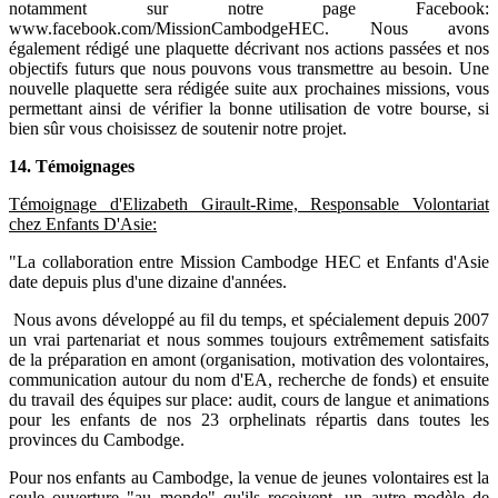
notamment sur notre page Facebook:
www.facebook.com/MissionCambodgeHEC. Nous avons
également rédigé une plaquette décrivant nos actions passées et nos
objectifs futurs que nous pouvons vous transmettre au besoin. Une
nouvelle plaquette sera rédigée suite aux prochaines missions, vous
permettant ainsi de vérifier la bonne utilisation de votre bourse, si
bien sûr vous choisissez de soutenir notre projet.
14. Témoignages
Témoignage d'Elizabeth Girault-Rime, Responsable Volontariat
chez Enfants D'Asie:
"La collaboration entre Mission Cambodge HEC et Enfants d'Asie
date depuis plus d'une dizaine d'années.
Nous avons développé au fil du temps, et spécialement depuis 2007
un vrai partenariat et nous sommes toujours extrêmement satisfaits
de la préparation en amont (organisation, motivation des volontaires,
communication autour du nom d'EA, recherche de fonds) et ensuite
du travail des équipes sur place: audit, cours de langue et animations
pour les enfants de nos 23 orphelinats répartis dans toutes les
provinces du Cambodge.
Pour nos enfants au Cambodge, la venue de jeunes volontaires est la
seule ouverture "au monde" qu'ils reçoivent, un autre modèle de