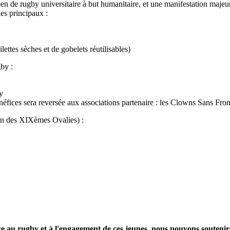
n de rugby universitaire à but humanitaire, et une manifestation majeure
es principaux :
lettes sèches et de gobelets réutilisables)
gby :
by
énéfices sera reversée aux associations partenaire : les Clowns Sans Fr
ion des XIXèmes Ovalies) :
e au rugby et à l'engagement de ces jeunes, nous pouvons soutenird