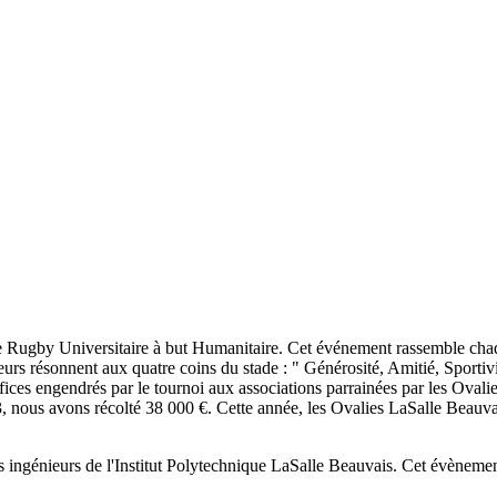
 Rugby Universitaire à but Humanitaire. Cet événement rassemble chaqu
eurs résonnent aux quatre coins du stade : " Générosité, Amitié, Sportivi
éfices engendrés par le tournoi aux associations parrainées par les Oval
13, nous avons récolté 38 000 €. Cette année, les Ovalies LaSalle Bea
s ingénieurs de l'Institut Polytechnique LaSalle Beauvais. Cet évènement