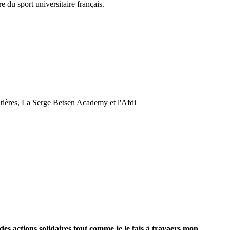
 du sport universitaire français.
ontières, La Serge Betsen Academy et l'Afdi
es actions solidaires tout comme je le fais à travaers mon