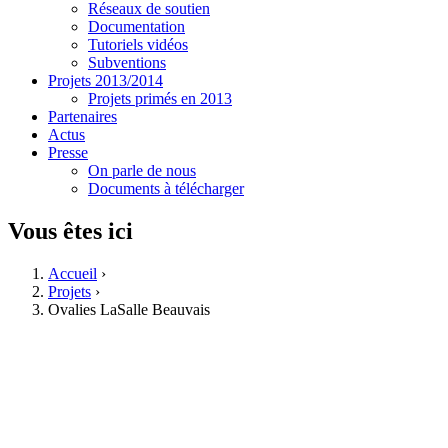
Réseaux de soutien
Documentation
Tutoriels vidéos
Subventions
Projets 2013/2014
Projets primés en 2013
Partenaires
Actus
Presse
On parle de nous
Documents à télécharger
Vous êtes ici
Accueil
›
Projets
›
Ovalies LaSalle Beauvais