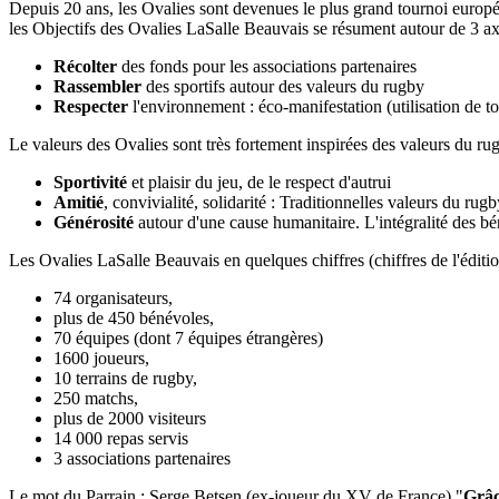
Depuis 20 ans, les Ovalies sont devenues le plus grand tournoi europée
les Objectifs des Ovalies LaSalle Beauvais se résument autour de 3 ax
Récolter
des fonds pour les associations partenaires
Rassembler
des sportifs autour des valeurs du rugby
Respecter
l'environnement : éco-manifestation (utilisation de toi
Le valeurs des Ovalies sont très fortement inspirées des valeurs du ru
Sportivité
et plaisir du jeu, de le respect d'autrui
Amitié
, convivialité, solidarité : Traditionnelles valeurs du rug
Générosité
autour d'une cause humanitaire. L'intégralité des b
Les Ovalies LaSalle Beauvais en quelques chiffres (chiffres de l'édit
74 organisateurs,
plus de 450 bénévoles,
70 équipes (dont 7 équipes étrangères)
1600 joueurs,
10 terrains de rugby,
250 matchs,
plus de 2000 visiteurs
14 000 repas servis
3 associations partenaires
Le mot du Parrain : Serge Betsen (ex-joueur du XV de France) "
Grâc