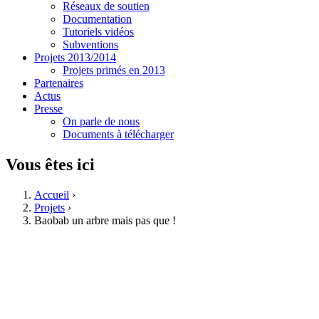
Réseaux de soutien
Documentation
Tutoriels vidéos
Subventions
Projets 2013/2014
Projets primés en 2013
Partenaires
Actus
Presse
On parle de nous
Documents à télécharger
Vous êtes ici
Accueil
›
Projets
›
Baobab un arbre mais pas que !