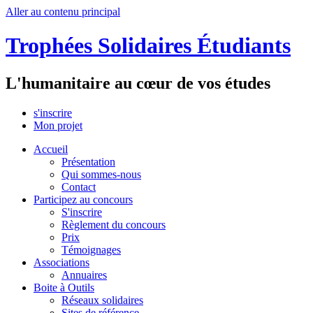
Aller au contenu principal
Trophées Solidaires Étudiants
L'humanitaire au cœur de vos études
s'inscrire
Mon projet
Accueil
Présentation
Qui sommes-nous
Contact
Participez au concours
S'inscrire
Règlement du concours
Prix
Témoignages
Associations
Annuaires
Boite à Outils
Réseaux solidaires
Sites de référence