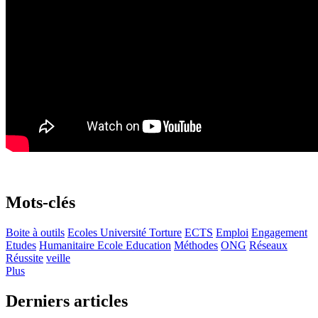
Mots-clés
Boite à outils
Ecoles Université Torture
ECTS
Emploi
Engagement
Etudes
Humanitaire Ecole Education
Méthodes
ONG
Réseaux
Réussite
veille
Plus
Derniers articles