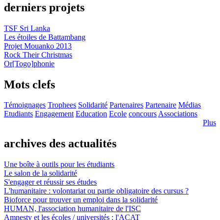
derniers projets
TSF Sri Lanka
Les étoiles de Battambang
Projet Mouanko 2013
Rock Their Christmas
Or[Togo]phonie
Mots clefs
Témoignages
Trophees
Solidarité
Partenaires
Partenaire
Médias
Etudiants
Engagement
Education
Ecole
concours
Associations
Plus
archives des actualités
Une boîte à outils pour les étudiants
Le salon de la solidarité
S'engager et réussir ses études
L'humanitaire : volontariat ou partie obligatoire des cursus ?
Bioforce pour trouver un emploi dans la solidarité
HUMAN, l'association humanitaire de l'ISC
Amnesty et les écoles / universités : l'ACAT