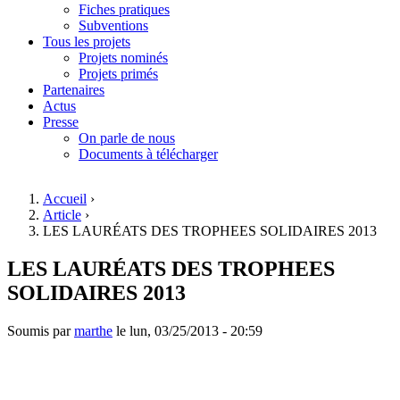
Fiches pratiques
Subventions
Tous les projets
Projets nominés
Projets primés
Partenaires
Actus
Presse
On parle de nous
Documents à télécharger
Accueil
›
Article
›
Vous êtes ici
LES LAURÉATS DES TROPHEES SOLIDAIRES 2013
LES LAURÉATS DES TROPHEES
SOLIDAIRES 2013
Soumis par
marthe
le
lun, 03/25/2013 - 20:59