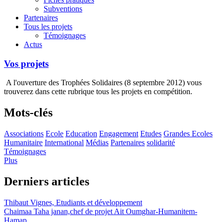
Subventions
Partenaires
Tous les projets
Témoignages
Actus
Vos projets
A l'ouverture des Trophées Solidaires (8 septembre 2012) vous
trouverez dans cette rubrique tous les projets en compétition.
Mots-clés
Associations
Ecole
Education
Engagement
Etudes
Grandes Ecoles
Humanitaire
International
Médias
Partenaires
solidarité
Témoignages
Plus
Derniers articles
Thibaut Vignes, Etudiants et développement
Chaimaa Taha janan,chef de projet Ait Oumghar-Humanitem-
Hamap