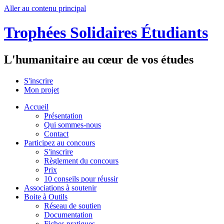
Aller au contenu principal
Trophées Solidaires Étudiants
L'humanitaire au cœur de vos études
S'inscrire
Mon projet
Accueil
Présentation
Qui sommes-nous
Contact
Participez au concours
S'inscrire
Règlement du concours
Prix
10 conseils pour réussir
Associations à soutenir
Boite à Outils
Réseau de soutien
Documentation
Fiches pratiques