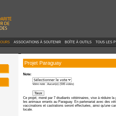
Jump to navigation
COURS
ASSOCIATIONS À SOUTENIR
BOÎTE À OUTILS
TOUS LES 
Projet Paraguay
Note:
Votre note :
Aucun(e)
(
595
votes)
Ce projet, mené par 7 étudiants vétérinaires, vise à réduire 
les animaux errants au Paraguay. En partenariat avec des vét
vaccinations et castrations seront effectuées, ainsi qu'une ca
locale.