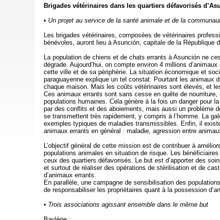
Brigades vétérinaires dans les quartiers défavorisés d’A
•
Un projet au service de la santé animale et de la communau
Les brigades vétérinaires, composées de vétérinaires professio
bénévoles, auront lieu à Asunción, capitale de la République 
La population de chiens et de chats errants à Asunción ne ces
dégrade. Aujourd’hui, on compte environ 4 millions d’animaux
cette ville et de sa périphérie. La situation économique et soc
paraguayenne explique un tel constat. Pourtant les animaux 
chaque maison. Mais les coûts vétérinaires sont élevés, et l
Ces animaux errants sont sans cesse en quête de nourriture,
populations humaines. Cela génère à la fois un danger pour la c
par des conflits et des aboiements, mais aussi un problème de
se transmettent très rapidement, y compris à l’homme. La gal
exemples typiques de maladies transmissibles. Enfin, il exist
animaux errants en général : maladie, agression entre animau
L’objectif général de cette mission est de contribuer à amélior
populations animales en situation de risque. Les bénéficiaires 
ceux des quartiers défavorisés. Le but est d’apporter des soi
et surtout de réaliser des opérations de stérilisation et de cast
d’animaux errants.
En parallèle, une campagne de sensibilisation des populations 
de responsabiliser les propriétaires quant à la possession d
•
Trois associations agissant ensemble dans le même but
Baylène :