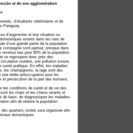
sunción et de son agglomération
té
nnels, d’étudiants vétérinaires et de
du Paraguay.
se d’augmenter et leur situation se
 domestiques errants dans les rues de
iale d’une grande partie de la population
de compagnie sont partout, presque dans
es revenus bas pour 80% de la population.
 et se regroupent donc près des
irculation routière, une pollution sonore,
 santé publique. En effet, les maladies
e, les champignons, la rage sont des
e une réelle préoccupation pour les
x et persécution de la part des humains.
er les conditions de santé et de vie des
sont les chats et les chiens errants et
ns de base, de diagnostiquer les maladies
ration afin de réduire la population
des quartiers visités sera organisée afin
’animaux domestiques.