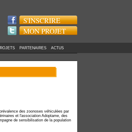
S'INSCRIRE
MON PROJET
PROJETS
PARTENAIRES
ACTUS
la prévalence des zoonoses véhiculées par
érinaires et l'association Adoptame, des
mpagne de sensibilisation de la population