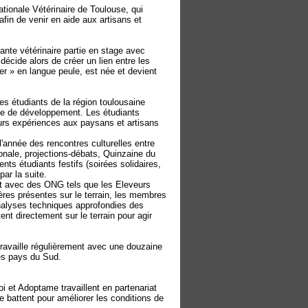
tionale Vétérinaire de Toulouse, qui
afin de venir en aide aux artisans et
nte vétérinaire partie en stage avec
décide alors de créer un lien entre les
r » en langue peule, est née et devient
les étudiants de la région toulousaine
e de développement. Les étudiants
urs expériences aux paysans et artisans
'année des rencontres culturelles entre
ionale, projections-débats, Quinzaine du
s étudiants festifs (soirées solidaires,
par la suite.
at avec des ONG tels que les Eleveurs
ères présentes sur le terrain, les membres
alyses techniques approfondies des
ent directement sur le terrain pour agir
availle régulièrement avec une douzaine
es pays du Sud.
et Adoptame travaillent en partenariat
e battent pour améliorer les conditions de