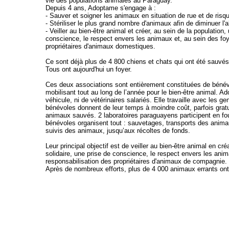
vie des populations animales au Paraguay.
Depuis 4 ans, Adoptame s'engage à :
- Sauver et soigner les animaux en situation de rue et de risq
- Stériliser le plus grand nombre d'animaux afin de diminuer l'
- Veiller au bien-être animal et créer, au sein de la population,
conscience, le respect envers les animaux et, au sein des foy
propriétaires d'animaux domestiques.
Ce sont déjà plus de 4 800 chiens et chats qui ont été sauvés 
Tous ont aujourd'hui un foyer.
Ces deux associations sont entièrement constituées de béné
mobilisant tout au long de l’année pour le bien-être animal. A
véhicule, ni de vétérinaires salariés. Elle travaille avec les gen
bénévoles donnent de leur temps à moindre coût, parfois gratu
animaux sauvés. 2 laboratoires paraguayens participent en four
bénévoles organisent tout : sauvetages, transports des animau
suivis des animaux, jusqu’aux récoltes de fonds.
Leur principal objectif est de veiller au bien-être animal en cré
solidaire, une prise de conscience, le respect envers les anim
responsabilisation des propriétaires d'animaux de compagnie
Après de nombreux efforts, plus de 4 000 animaux errants ont v