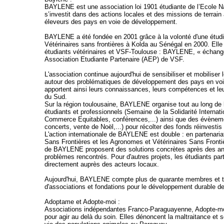
BAYLENE est une association loi 1901 étudiante de l’Ecole Na
s’investit dans des actions locales et des missions de terrain 
éleveurs des pays en voie de développement.
BAYLENE a été fondée en 2001 grâce à la volonté d'une étudia
Vétérinaires sans frontières à Kolda au Sénégal en 2000. Elle 
étudiants vétérinaires et VSF-Toulouse : BAYLENE, « échange
Association Etudiante Partenaire (AEP) de VSF.
L'association continue aujourd'hui de sensibiliser et mobiliser 
autour des problématiques de développement des pays en voi
apportent ainsi leurs connaissances, leurs compétences et le
du Sud.
Sur la région toulousaine, BAYLENE organise tout au long de l
étudiants et professionnels (Semaine de la Solidarité Internat
Commerce Equitables, conférences,...) ainsi que des évènement
concerts, vente de Noël,...) pour récolter des fonds réinvestis 
L'action internationale de BAYLENE est double : en partenari
Sans Frontières et les Agronomes et Vétérinaires Sans Fronti
de BAYLENE proposent des solutions concrètes après des an
problèmes rencontrés. Pour d'autres projets, les étudiants part
directement auprès des acteurs locaux.
Aujourd'hui, BAYLENE compte plus de quarante membres et tr
d'associations et fondations pour le développement durable d
Adoptame et Adopte-moi :
Associations indépendantes Franco-Paraguayenne, Adopte-moi 
pour agir au delà du soin. Elles dénoncent la maltraitance et s