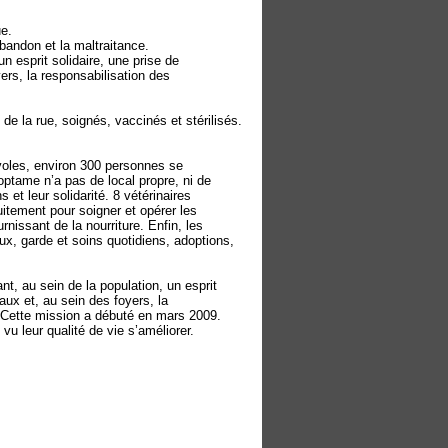
ue.
abandon et la maltraitance.
 un esprit solidaire, une prise de
ers, la responsabilisation des
de la rue, soignés, vaccinés et stérilisés.
voles, environ 300 personnes se
doptame n’a pas de local propre, ni de
s et leur solidarité. 8 vétérinaires
itement pour soigner et opérer les
nissant de la nourriture. Enfin, les
x, garde et soins quotidiens, adoptions,
ant, au sein de la population, un esprit
aux et, au sein des foyers, la
. Cette mission a débuté en mars 2009.
u leur qualité de vie s’améliorer.