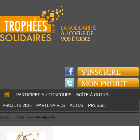
Jump to navigation
S'INSCRIRE
MON PROJET
PARTICIPER AU CONCOURS
BOÎTE À OUTILS
PROJETS 2016
PARTENAIRES
ACTUS
PRESSE
Accueil
›
Projets
›
Aide Mondiale ISC