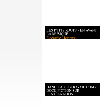
LES P'TITS ROOTS - EN AVANT
LA MUSIQUE
Decavele
Hortense
HANDICAP-ET-TRAVAIL.COM -
DOCU-FICTION SUR
L'INTÉGRATION
PROFESSIONNELLE DES
PERSONNES EN FAUTEUIL
ROULANT
Barouk
Yoan