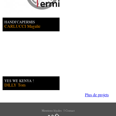
HANDI'CAPERMIS
CARLUCCI
Magalie
YES WE KENYA !
DILLY
Tom
Plus de projets
Mentions légales
Contact