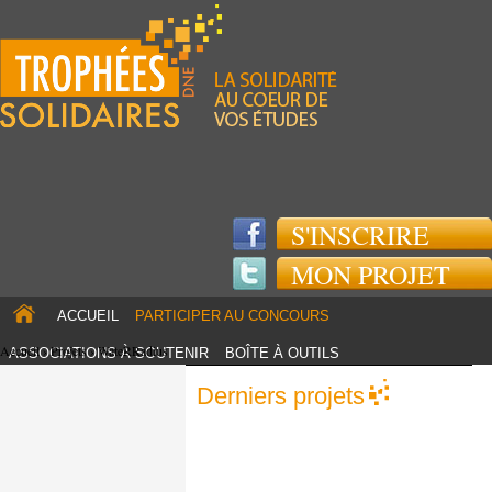
Jump to navigation
S'INSCRIRE
MON PROJET
ACCUEIL
PARTICIPER AU CONCOURS
Accueil
›
Projets
›
WateRRadius
ASSOCIATIONS À SOUTENIR
BOÎTE À OUTILS
TOUS LES PROJETS
PARTENAIRES
Derniers projets
ACTUS