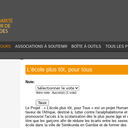
Jump to navigation
COURS
ASSOCIATIONS À SOUTENIR
BOÎTE À OUTILS
TOUS LES 
L'école plus tôt, pour tous
Note:
Votre note :
Aucun(e)
(
1
vote)
Le Projet : « L'école plus tôt, pour Tous » est un projet Humani
faveur de l'Afrique, destiné à, lutter contre l'analphabétisme e
promouvoir l'accès à la scolarisation dés le plus jeune âge et
titre que les garçons afin de réduire les écarts entre les sexes
école dans la ville de Sérékunda en Gambie et de former des