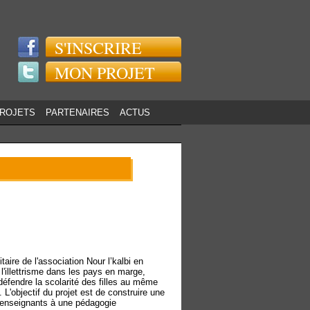
S'INSCRIRE
MON PROJET
PROJETS
PARTENAIRES
ACTUS
taire de l'association Nour l’kalbi en
t l'illettrisme dans les pays en marge,
 défendre la scolarité des filles au même
. L'objectif du projet est de construire une
 enseignants à une pédagogie