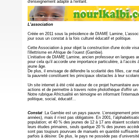
d'enseignement adapté à l'enfant.
L’association
Créée en 2011 sous la présidence de DIAME Lamine, L’associ
jour sous un constat à la fois culturel éducatif et politique.
Cette Association à pour objet la construction d'une école visa
l'illettrisme en Afrique de l’ouest (Gambie).
L’initiative de DIAME Lamine, ancien professeur en langues ara
pour cela qu’il accorde une importance particulière, à l’accès 
jeune âge.
De plus, il envisage de défendre la scolarité des filles, car m
la pauvreté constituent les principaux obstacles à leur scolari
Un site internet à été créé autour de ce projet humanitaire av
actions et de permettre à travers notre photothèque d'offrir un 
Notre rubrique Africtualité en témoigne en informant l'internau
politique, social, éducatif...
Constat
:La Gambie est un pays pauvre. L’enseignement primai
années), mais il n’est pas obligatoire. En 2001, l’alphabétisa
population; et 40 % des jeunes de 12 à 17 ans étaient scola
leurs études primaires, seuls quelque 20 % des jeunes accèd
sont pas toujours pourvues de manuels en quantité suffisante 
parfois à désirer. De plus, le pays ne possède pas d’universi