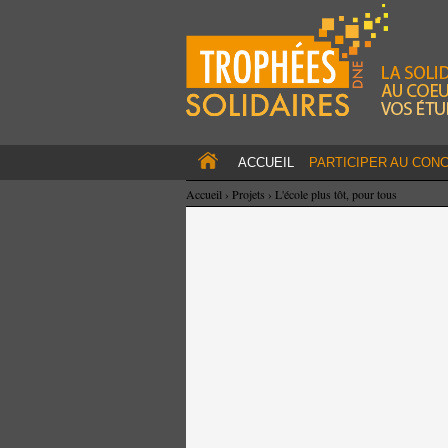
ACCUEIL
PARTICIPER AU CON
Accueil
›
Projets
›
L'école plus tôt, pour tous