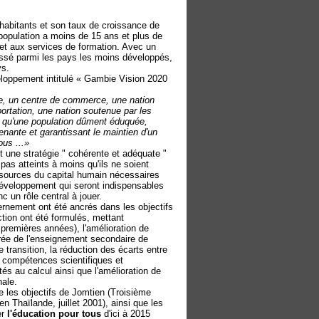
'habitants et son taux de croissance de
population a moins de 15 ans et plus de
n et aux services de formation. Avec un
assé parmi les pays les moins développés,
ys.
loppement intitulé « Gambie Vision 2020
que, un centre de commerce, une nation
portation, une nation soutenue par les
si qu'une population dûment éduquée,
nante et garantissant le maintien d'un
ous ...»
 une stratégie " cohérente et adéquate "
pas atteints à moins qu'ils ne soient
essources du capital humain nécessaires
 développement qui seront indispensables
c un rôle central à jouer.
ernement ont été ancrés dans les objectifs
ction ont été formulés, mettant
 premières années), l'amélioration de
urée de l'enseignement secondaire de
 transition, la réduction des écarts entre
s compétences scientifiques et
ités au calcul ainsi que l'amélioration de
nale.
e les objectifs de Jomtien (Troisième
n Thaïlande, juillet 2001), ainsi que les
er
l'éducation pour tous
d'ici à 2015