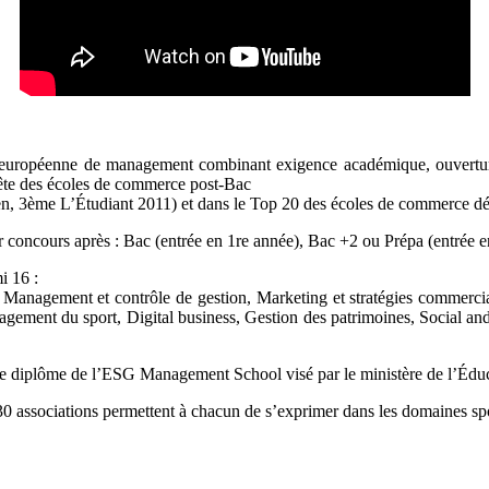
ropéenne de management combinant exigence académique, ouverture inte
tête des écoles de commerce post-Bac
, 3ème L’Étudiant 2011) et dans le Top 20 des écoles de commerce dél
oncours après : Bac (entrée en 1re année), Bac +2 ou Prépa (entrée en
i 16 :
, Management et contrôle de gestion, Marketing et stratégies commer
ement du sport, Digital business, Gestion des patrimoines, Social and
er le diplôme de l’ESG Management School visé par le ministère de l’Édu
 associations permettent à chacun de s’exprimer dans les domaines spor