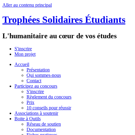
Aller au contenu principal
Trophées Solidaires Étudiants
L'humanitaire au cœur de vos études
S'inscrire
Mon projet
Accueil
Présentation
Qui sommes-nous
Contact
Participez au concours
S'inscrire
Règlement du concours
Prix
10 conseils pour réussir
Associations à soutenir
Boite à Outils
Réseau de soutien
Documentation
Fiches pratiques