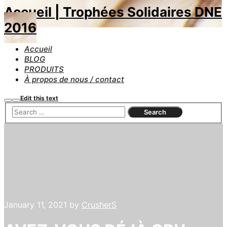
Accueil | Trophées Solidaires DNE
2016
Accueil
BLOG
PRODUITS
À propos de nous / contact
Edit this text
Search
Main
menu
January 11, 2021
by
CrusherS