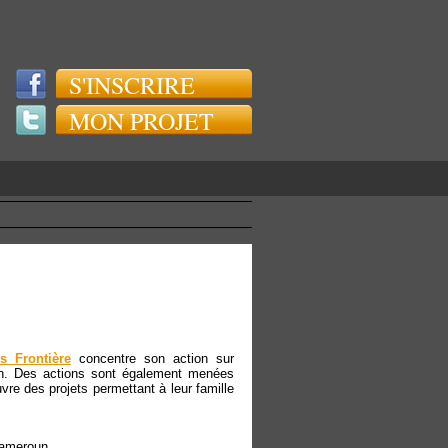
S'INSCRIRE
MON PROJET
 Frontière
concentre son action sur
tion. Des actions sont également menées
re des projets permettant à leur famille
Cameroun.