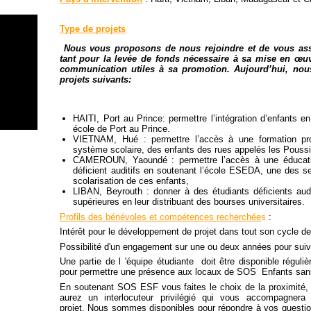
Type de projets
Nous vous proposons de nous rejoindre et de vous ass
tant pour la levée de fonds nécessaire à sa mise en œuv
communication utiles à sa promotion. Aujourd’hui, nou
projets suivants:
HAITI, Port au Prince: permettre l’intégration d’enfants 
école de Port au Prince.
VIETNAM, Hué : permettre l’accès à une formation pro
système scolaire, des enfants des rues appelés les Poussi
CAMEROUN, Yaoundé : permettre l’accès à une éducatio
déficient auditifs en soutenant l’école ESEDA, une des 
scolarisation de ces enfants,
LIBAN, Beyrouth : donner à des étudiants déficients audit
supérieures en leur distribuant des bourses universitaires.
Profils des bénévoles et compétences recherchée
s
:
Intérêt pour le développement de projet dans tout son cycle de 
Possibilité d'un engagement sur une ou deux années pour suivi
Une partie de l 'équipe étudiante doit être disponible réguli
pour permettre une présence aux locaux de SOS Enfants sans
En soutenant SOS ESF vous faites le choix de la proximité, d
aurez un interlocuteur privilégié qui vous accompagnera 
projet. Nous sommes disponibles pour répondre à vos questio