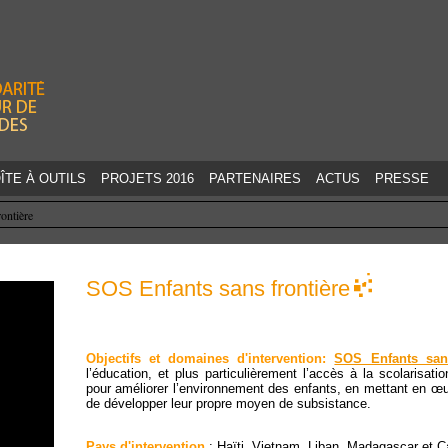
Jump to navigation
ÎTE À OUTILS
PROJETS 2016
PARTENAIRES
ACTUS
PRESSE
ontière
SOS Enfants sans frontière
Objectifs et domaines d'intervention:
SOS Enfants sans
l’éducation, et plus particulièrement l’accès à la scolarisa
pour améliorer l’environnement des enfants, en mettant en œuv
de développer leur propre moyen de subsistance.
Pays d'intervention
: Haïti, Vietnam, Liban, Madagascar et 