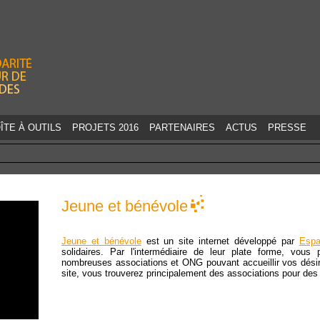
Jump to navigation
ÎTE À OUTILS
PROJETS 2016
PARTENAIRES
ACTUS
PRESSE
Jeune et bénévole
Jeune et bénévole
est un site internet développé par
Espa
solidaires. Par l'intermédiaire de leur plate forme, vous
nombreuses associations et ONG pouvant accueillir vos désir 
site, vous trouverez principalement des associations pour des