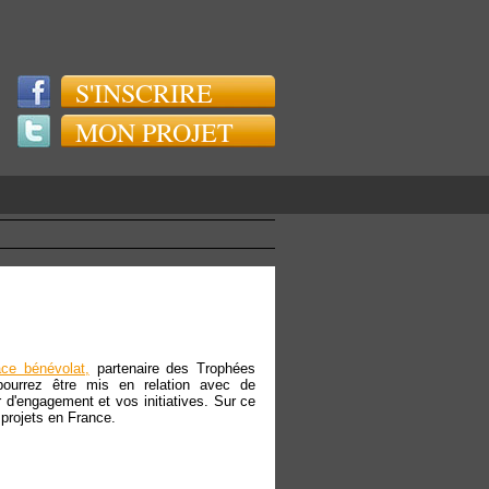
S'INSCRIRE
MON PROJET
ce bénévolat,
partenaire des Trophées
 pourrez être mis en relation avec de
d'engagement et vos initiatives. Sur ce
 projets en France.