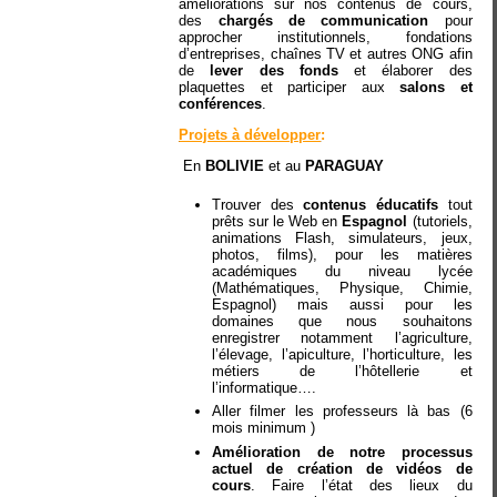
améliorations sur nos contenus de cours,
des
chargés de communication
pour
approcher institutionnels, fondations
d’entreprises, chaînes TV et autres ONG afin
de
lever des fonds
et élaborer des
plaquettes et participer aux
salons et
conférences
.
Projets à développer
:
En
BOLIVIE
et au
PARAGUAY
Trouver des
contenus éducatifs
tout
prêts sur le Web en
Espagnol
(tutoriels,
animations Flash, simulateurs, jeux,
photos, films), pour les matières
académiques du niveau lycée
(Mathématiques, Physique, Chimie,
Espagnol) mais aussi pour les
domaines que nous souhaitons
enregistrer notamment l’agriculture,
l’élevage, l’apiculture, l’horticulture, les
métiers de l’hôtellerie et
l’informatique….
Aller filmer les professeurs là bas (6
mois minimum )
Amélioration de notre processus
actuel de création de vidéos de
cours
. Faire l’état des lieux du