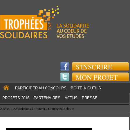
Jump to navigation
S'INSCRIRE
MON PROJET
PARTICIPER AU CONCOURS
BOÎTE À OUTILS
PROJETS 2016
PARTENAIRES
ACTUS
PRESSE
Accueil
›
Associations à soutenir
›
Connected Schools