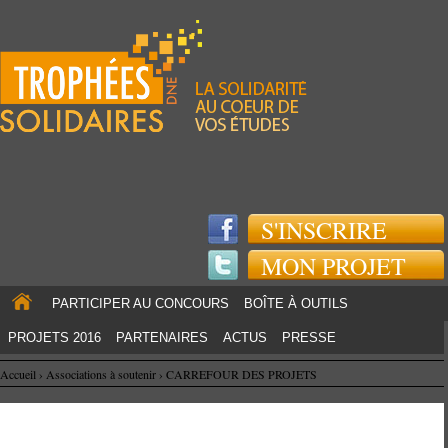
Jump to navigation
S'INSCRIRE
MON PROJET
PARTICIPER AU CONCOURS
BOÎTE À OUTILS
PROJETS 2016
PARTENAIRES
ACTUS
PRESSE
Accueil
›
Associations à soutenir
›
CARREFOUR DES PROJETS