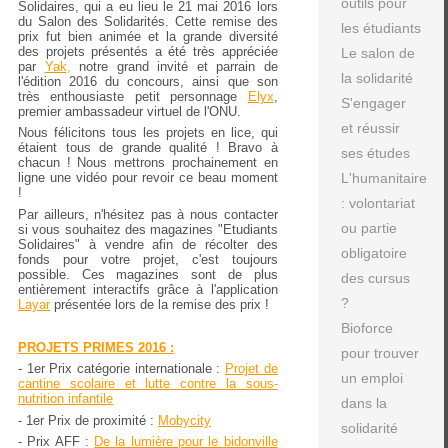
outils pour
Solidaires, qui a eu lieu le 21 mai 2016 lors
du Salon des Solidarités. Cette remise des
les étudiants
prix fut bien animée et la grande diversité
des projets présentés a été très appréciée
Le salon de
par
Yak
,
notre grand invité et parrain de
la solidarité
l'édition 2016 du concours, ainsi que son
très enthousiaste petit personnage
Elyx
,
S'engager
premier ambassadeur virtuel de l'ONU.
et réussir
Nous félicitons tous les projets en lice, qui
étaient tous de grande qualité ! Bravo à
ses études
chacun ! Nous mettrons prochainement en
L'humanitaire
ligne une vidéo pour revoir ce beau moment
!
: volontariat
Par ailleurs, n'hésitez pas à nous contacter
ou partie
si vous souhaitez des magazines "Etudiants
Solidaires" à vendre afin de récolter des
obligatoire
fonds pour votre projet, c'est toujours
possible. Ces magazines sont de plus
des cursus
entièrement interactifs grâce à l'application
?
Layar
présentée lors de la remise des prix !
Bioforce
PROJETS PRIMES 2016 :
pour trouver
- 1er Prix catégorie internationale :
Projet de
un emploi
cantine scolaire et lutte contre la sous-
nutrition infantile
dans la
- 1er Prix de proximité :
Mobycity
solidarité
- Prix AFF :
De la lumière pour le bidonville