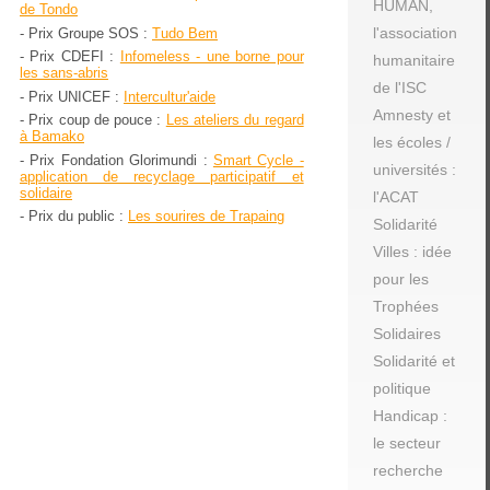
HUMAN,
de Tondo
l'association
- Prix Groupe SOS :
Tudo Bem
- Prix CDEFI :
Infomeless - une borne pour
humanitaire
les sans-abris
de l'ISC
- Prix UNICEF :
Intercultur'aide
Amnesty et
- Prix coup de pouce :
Les ateliers du regard
à Bamako
les écoles /
- Prix Fondation Glorimundi :
Smart Cycle -
universités :
application de recyclage participatif et
solidaire
l'ACAT
- Prix du public :
Les sourires de Trapaing
Solidarité
Villes : idée
pour les
Trophées
Solidaires
Solidarité et
politique
Handicap :
le secteur
recherche