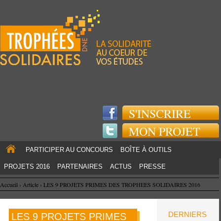
Jump to navigation
S'INSCRIRE
MON PROJET
PARTICIPER AU CONCOURS
BOÎTE À OUTILS
PROJETS 2016
PARTENAIRES
ACTUS
PRESSE
Accueil
›
Article
›
LES 9 PROJETS PRIMES DES TROPHEES SOLIDAIRES 2016
DERNIERS
LES 9 PROJETS PRIMES