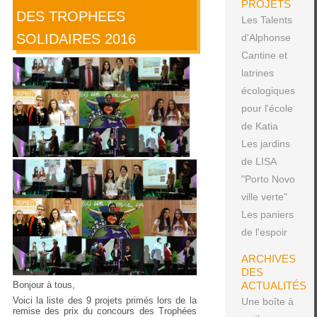
PROJETS
DES TROPHEES
Les Talents
SOLIDAIRES 2016
d'Alphonse
Cantine et
latrines
écologiques
pour l'école
de Katia
Les jardins
de LISA
"Porto Novo
ville verte"
Les paniers
de l'espoir
ARCHIVES
DES
ACTUALITÉS
Bonjour à tous,
Voici la liste des 9 projets primés lors de la
Une boîte à
remise des prix du concours des Trophées