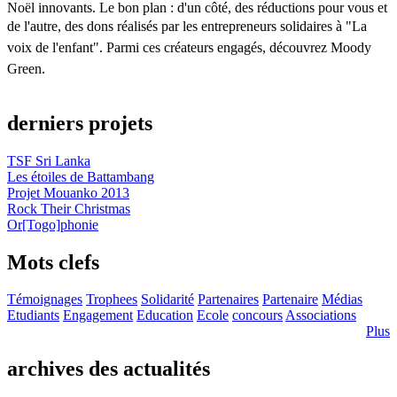
Noël innovants. Le bon plan : d'un côté, des réductions pour vous et
de l'autre, des dons
réalisés par les entrepreneurs solidaires
à "La
voix de l'enfant". Parmi ces créateurs engagés, découvrez Moody
Green.
derniers projets
TSF Sri Lanka
Les étoiles de Battambang
Projet Mouanko 2013
Rock Their Christmas
Or[Togo]phonie
Mots clefs
Témoignages
Trophees
Solidarité
Partenaires
Partenaire
Médias
Etudiants
Engagement
Education
Ecole
concours
Associations
Plus
archives des actualités