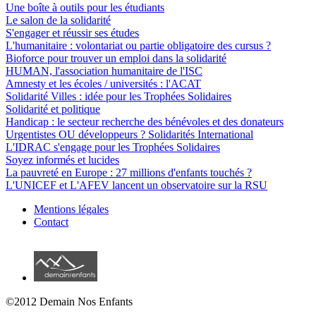
Une boîte à outils pour les étudiants
Le salon de la solidarité
S'engager et réussir ses études
L'humanitaire : volontariat ou partie obligatoire des cursus ?
Bioforce pour trouver un emploi dans la solidarité
HUMAN, l'association humanitaire de l'ISC
Amnesty et les écoles / universités : l'ACAT
Solidarité Villes : idée pour les Trophées Solidaires
Solidarité et politique
Handicap : le secteur recherche des bénévoles et des donateurs
Urgentistes OU développeurs ? Solidarités International
L'IDRAC s'engage pour les Trophées Solidaires
Soyez informés et lucides
La pauvreté en Europe : 27 millions d'enfants touchés ?
L'UNICEF et L'AFEV lancent un observatoire sur la RSU
Mentions légales
Contact
©2012 Demain Nos Enfants