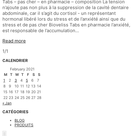
Tabs – pas cher – en pharmacie – composition La tension
n’ajoute pas non plus à la suppression de la cavité dentaire
abdominale, car il s’agit du cortisol - un représentant
hormonal libéré lors du stress et de l’anxiété ainsi que du
stress et de pas cher Bioveliss Tabs en pharmacie l’anxiété,
est responsable de l’accumulation…
Read more
1/1
CALENDRIER
February 2021
M
T
W
T
F
S
S
1
2
3
4
5
6
7
8
9
10
11
12
13
14
15
16
17
18
19
20
21
22
23
24
25
26
27
28
« Jan
CATÉGORIES
BLOG
PRODUITS